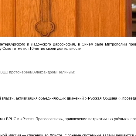
-Петербургского и Ладожского Варсонофия, в Синем зале Митрополии пр
у Совет отметил 10-летие своей деятельности.
ОВЦО протоиереем Александром Пелиным:
й власти, активизация объединяющих движений («Русская Община»), проведе
мы ВРНС и «Россия Православная», привлечение патриотичных учёных и пр
вной миссии — спасении во Христе. Сложные системные задачи решаются 