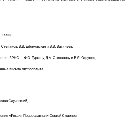
. Казин;
 Степанов, В.В. Ефимовская и В.В. Васильев;
ния ВРНС — Ф.О. Туркину, Д.А. Степанову и В.Я. Окрушко;
енные письма митрополита.
слав Случевский;
жения «Россия Православная» Сергей Смирнов;