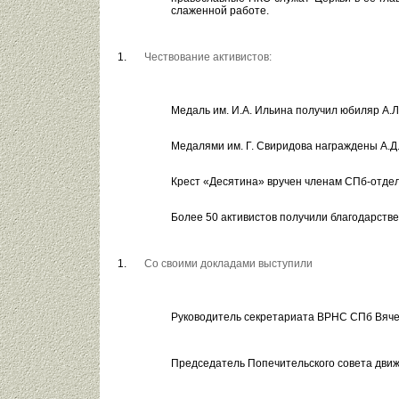
слаженной работе.
Чествование активистов:
Медаль им. И.А. Ильина получил юбиляр А.Л
Медалями им. Г. Свиридова награждены А.Д.
Крест «Десятина» вручен членам СПб-отделе
Более 50 активистов получили благодарств
Со своими докладами выступили
Руководитель секретариата ВРНС СПб Вяче
Председатель Попечительского совета дви