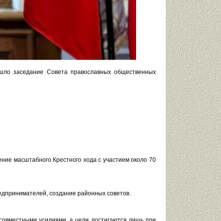
ошло заседание Совета православных общественных
ние масштабного Крестного хода с участием около 70
едпринимателей, создание районных советов.
совместными усилиями, а цели достигаются лишь при