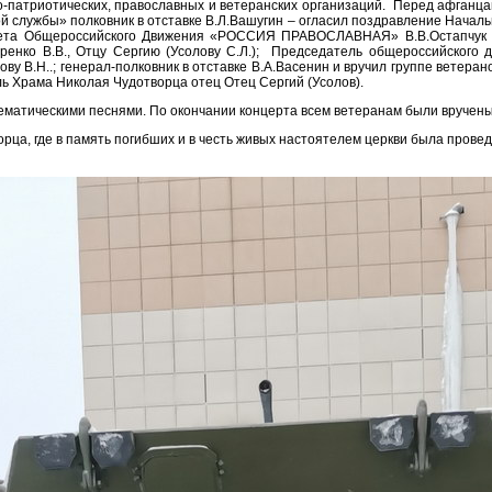
-патриотических, православных и ветеранских организаций. Перед афганц
й службы» полковник в отставке В.Л.Вашугин – огласил поздравление Нача
ета Общероссийского Движения «РОССИЯ ПРАВОСЛАВНАЯ» В.В.Остапчук и
ондаренко В.В., Отцу Сергию (Усолову С.Л.); Председатель общероссийск
ову В.Н..; генерал-полковник в отставке В.А.Васенин и вручил группе вете
ль Храма Николая Чудотворца отец Отец Сергий (Усолов).
ематическими песнями. По окончании концерта всем ветеранам были вручен
ца, где в память погибших и в честь живых настоятелем церкви была провед