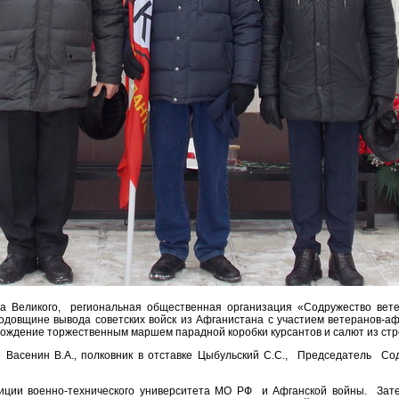
 Великого, региональная общественная организация «Содружество вете
одовщине вывода советских войск из Афганистана с участием ветеранов-
хождение торжественным маршем парадной коробки курсантов и салют из стр
е Васенин В.А., полковник в отставке Цыбульский С.С., Председатель Со
зиции военно-технического университета МО РФ и Афганской войны. Зат