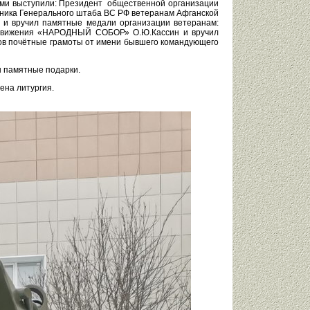
ами выступили: Президент общественной организации
льника Генерального штаба ВС РФ ветеранам Афганской
 вручил памятные медали организации ветеранам:
ого движения «НАРОДНЫЙ СОБОР» О.Ю.Кассин и вручил
ранов почётные грамоты от имени бывшего командующего
ы памятные подарки.
ена литургия.