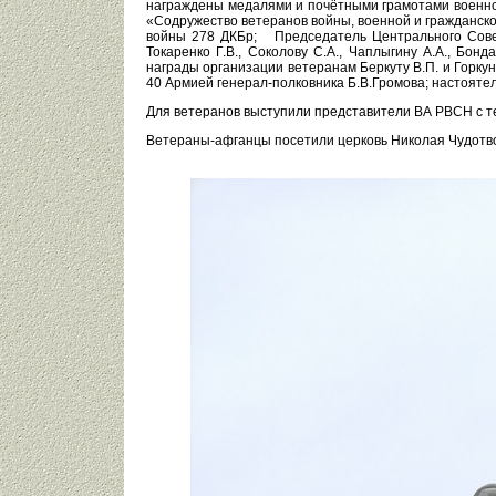
награждены медалями и почётными грамотами военно
«Содружество ветеранов войны, военной и гражданско
войны 278 ДКБр; Председатель Центрального Сов
Токаренко Г.В., Соколову С.А., Чаплыгину А.А., Б
награды организации ветеранам Беркуту В.П. и Горкун
40 Армией генерал-полковника Б.В.Громова; настояте
Для ветеранов выступили представители ВА РВСН с т
Ветераны-афганцы посетили церковь Николая Чудотвор