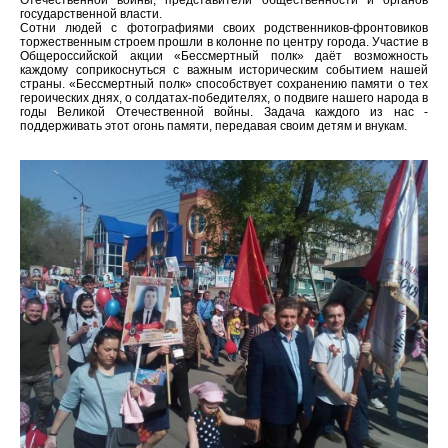
Отечественной войны, представители общественности и органов
государственной власти.
Сотни людей с фотографиями своих родственников-фронтовиков
торжественным строем прошли в колонне по центру города. Участие в
Общероссийской акции «Бессмертный полк» даёт возможность
каждому соприкоснуться с важным историческим событием нашей
страны. «Бессмертный полк» способствует сохранению памяти о тех
героических днях, о солдатах-победителях, о подвиге нашего народа в
годы Великой Отечественной войны. Задача каждого из нас -
поддерживать этот огонь памяти, передавая своим детям и внукам.