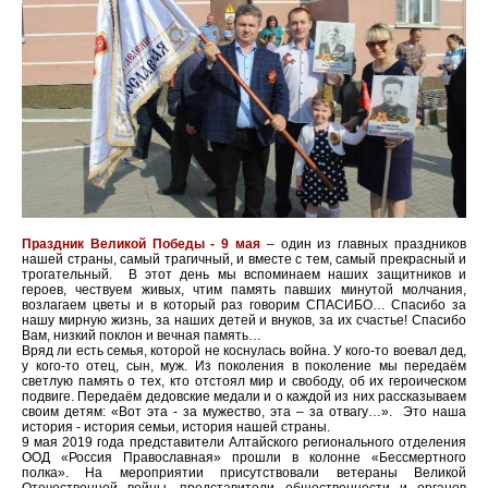
Праздник Великой Победы - 9 мая
– один из главных праздников
нашей страны, самый трагичный, и вместе с тем, самый прекрасный и
трогательный. В этот день мы вспоминаем наших защитников и
героев, чествуем живых, чтим память павших минутой молчания,
возлагаем цветы и в который раз говорим СПАСИБО… Спасибо за
нашу мирную жизнь, за наших детей и внуков, за их счастье! Спасибо
Вам, низкий поклон и вечная память…
Вряд ли есть семья, которой не коснулась война. У кого-то воевал дед,
у кого-то отец, сын, муж. Из поколения в поколение мы передаём
светлую память о тех, кто отстоял мир и свободу, об их героическом
подвиге. Передаём дедовские медали и о каждой из них рассказываем
своим детям: «Вот эта - за мужество, эта – за отвагу…». Это наша
история - история семьи, история нашей страны.
9 мая 2019 года представители Алтайского регионального отделения
ООД «Россия Православная» прошли в колонне «Бессмертного
полка». На мероприятии присутствовали ветераны Великой