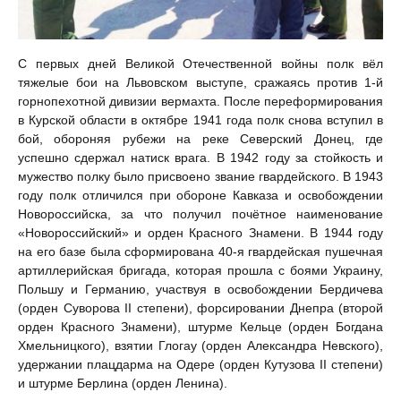
С первых дней Великой Отечественной войны полк вёл
тяжелые бои на Львовском выступе, сражаясь против 1-й
горнопехотной дивизии вермахта. После переформирования
в Курской области в октябре 1941 года полк снова вступил в
бой, обороняя рубежи на реке Северский Донец, где
успешно сдержал натиск врага. В 1942 году за стойкость и
мужество полку было присвоено звание гвардейского. В 1943
году полк отличился при обороне Кавказа и освобождении
Новороссийска, за что получил почётное наименование
«Новороссийский» и орден Красного Знамени. В 1944 году
на его базе была сформирована 40-я гвардейская пушечная
артиллерийская бригада, которая прошла с боями Украину,
Польшу и Германию, участвуя в освобождении Бердичева
(орден Суворова II степени), форсировании Днепра (второй
орден Красного Знамени), штурме Кельце (орден Богдана
Хмельницкого), взятии Глогау (орден Александра Невского),
удержании плацдарма на Одере (орден Кутузова II степени)
и штурме Берлина (орден Ленина).