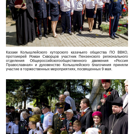
Казаки Колышлейского хуторского казачьего общества ПО ВВКО,
протоиерей Роман Скворцов участник Пензенского регионального
отделения Общероссийскогообщественного движения «Россия
Православная» и духовенство Колышлейского благочиния приняли
участие в торжественных мероприятиях, посвященных 9 мая.