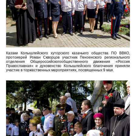
Казаки Колышлейского хуторского казачьего общества ПО ВВКО,
протоиерей Роман Скворцов участник Пензенского регионального
отделения Общероссийскогообщественного движения «Россия
Православная» и духовенство Колышлейского благочиния приняли
участие в торжественных мероприятиях, посвященных 9 мая.