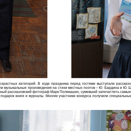
озрастных категорий. В ходе праздника перед гостями выступали расска
ли музыкальные произведения на стихи местных поэтов – Ю. Бардина и Ю. Ш
тный рассказовский фотограф Марк Поликашин, сумевший запечатлеть самые
 подарок книги и журналы. Многие участники конкурса получили специальны