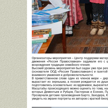
Организаторы мероприятия – Центр поддержки матери
движения «Россия Православная» задумали его с ц
возрождения традиции семейного чтения.
Высокий уровень мероприятия был задан уже при реги
(основателя ООД «Россия Православная») и газето
взаимного уважения и доброжелательности.
В приветственном слове один из членов жюри – дир
вырастает из зернышка, а поэзия рождается из душ
подготовились основательно: их вдумчивое, выразите
Масштабы происходящего можно оценить по тому, нас
которых Дементьев и Рубцов, Пастернак и Есенин, П
Прозвучали детские произведения Барто, Заходера, К
увидеть на экране портреты их авторов с краткой би