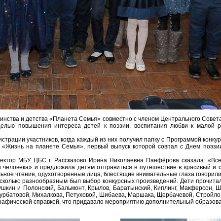
нства и детства «Планета Семья» совместно с членом Центрального Совет
елью повышения интереса детей к поэзии, воспитания любви к малой р
страции участников, когда каждый из них получил папку с Программой конкур
й «Жизнь на планете Семья», первый выпуск которой совпал с Днем поэзи
ектор МБУ ЦБС г. Рассказово Ирина Николаевна Панфёрова сказала: «Все 
и человека» и предложила детям отправиться в путешествие в красивый и 
льное чтение, одухотворенные лица, блестящие внимательные глаза говорили 
колько разнообразным был выбор конкурсных произведений. Дети прочитали
ушкин и Полонский, Бальмонт, Крылов, Баратынский, Киплинг, Макферсон, Ш
урбатовой, Михалкова, Петуховой, Шибаева, Маршака, Щербачевой, Стройло, 
ографической справкой, что придавало мероприятию дополнительный образов