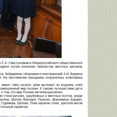
а С.А. Свистуновым и Общероссийского общественного
одине путем изучения творчества местных авторов,
са, бейджиком, сборником стихотворений А.И. Буркина
и. На протяжении праздника сохранялась атмосфера
имеет свое начало: река вытекает из родника, хлеб
совершенный мир поэзии. К такому путешествию дети
о том, что мир Поэзии им небезразличен.
 стихи русских, зарубежных и местных поэтов, среди
иллер, Шелли, Верхарн, Герасин, Дорожкина, Бардин.
Гудимова, Орлова. Пока звучали стихи, зрители могли
ательный характер.