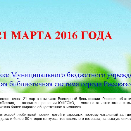
ического слова 21 марта отмечают Всемирный День поэзии. Решение об эт
 «Поэзия, — говорится в решении ЮНЕСКО, — может стать ответом на самы
ак можно более широкое общественное внимание».
отекарей, любителей поэзии, детей и взрослых, поэтому читальный зал де
стали более 50 чтецов-конкурсантов школьного возраста, за выступление