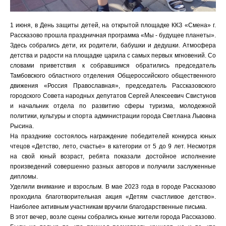
1 июня, в День защиты детей, на открытой площадке ККЗ «Смена» г.
Рассказово прошла праздничная программа «Мы - будущее планеты».
Здесь собрались дети, их родители, бабушки и дедушки. Атмосфера
детства и радости на площадке царила с самых первых мгновений. Со
словами приветствия к собравшимся обратились председатель
Тамбовского областного отделения Общероссийского общественного
движения «Россия Православная», председатель Рассказовского
городского Совета народных депутатов Сергей Алексеевич Свистунов
и начальник отдела по развитию сферы туризма, молодежной
политики, культуры и спорта администрации города Светлана Львовна
Рысина.
На празднике состоялось награждение победителей конкурса юных
чтецов «Детство, лето, счастье» в категории от 5 до 9 лет. Несмотря
на свой юный возраст, ребята показали достойное исполнение
произведений совершенно разных авторов и получили заслуженные
дипломы.
Уделили внимание и взрослым. В мае 2023 года в городе Рассказово
проходила благотворительная акция «Детям счастливое детство».
Наиболее активным участникам вручили благодарственные письма.
В этот вечер, возле сцены собрались юные жители города Рассказово.