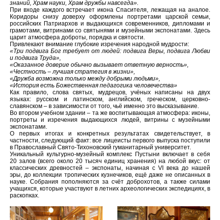
знаний, Храм науки, Храм дружбы навсегда».
При входе каждого встречает икона Спасителя, лежащая на аналое.
Коридоры снизу доверху оформлены портретами царской семьи,
российских Патриархов и выдающихся современников, дипломами и
грамотами, витринами со святынями и музейными экспонатами. Здесь
царит атмосфера доброты, порядка и святости.
Привлекают внимание глубокие изречения народной мудрости:
«Три подвига Бог требует от людей: подвига Веры, подвига Любви
и подвига Труда»,
«Оказанное доверие обычно вызывает ответную верность»,
«Честность – лучшая стратегия в жизни»,
«Дружба возможна только между добрыми людьми»,
«История есть Божественная педагогика человечества»
Как правило, слова святых, мудрецов, учёных написаны на двух
языках: русском и латинском, английском, греческом, церковно-
славянском – в зависимости от того, чьё именно это высказывание.
Во втором учебном здании – та же воспитывающая атмосфера: иконы,
портреты и изречения выдающихся людей, витрины с музейными
экспонатами.
О первых итогах и конкретных результатах свидетельствует, в
частности, следующий факт: все лицеисты первого выпуска поступили
в Православный Свято-Тихоновский гуманитарный университет.
Уникальный культурно-музейный комплекс Пустыни включает в себя
20 залов (всего около 20 тысяч единиц хранения) на любой вкус: от
классических древностей – экспонаты, начиная с VI века до нашей
эры, до коллекции тропических кузнечиков, ещё даже не описанных в
науке. Собрания пополняются за счёт доброхотов, а также силами
учащихся, которые участвуют в летних археологических экспедициях, в
раскопках.