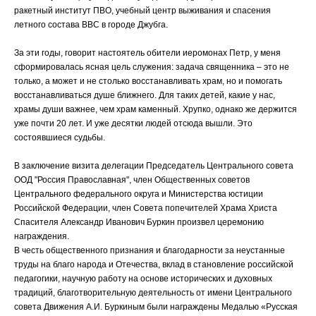
ракетный институт ПВО, учебный центр выживания и спасения
летного состава ВВС в городе Джубга.
За эти годы, говорит настоятель обители иеромонах Петр, у меня
сформировалась ясная цель служения: задача священника – это не
только, а может и не столько восстанавливать храм, но и помогать
восстанавливаться душе ближнего. Для таких детей, какие у нас,
храмы души важнее, чем храм каменный. Хрупко, однако же держится
уже почти 20 лет. И уже десятки людей отсюда вышли. Это
состоявшиеся судьбы.
В заключение визита делегации Председатель Центрального совета
ООД "Россия Православная", член Общественных советов
Центрального федерального округа и Министерства юстиции
Российской Федерации, член Совета попечителей Храма Христа
Спасителя Александр Иванович Буркин произвел церемонию
награждения.
В честь общественного признания и благодарности за неустанные
труды на благо народа и Отечества, вклад в становление российской
педагогики, научную работу на основе исторических и духовных
традиций, благотворительную деятельность от имени Центрального
совета Движения А.И. Буркиным были награждены Медалью «Русская