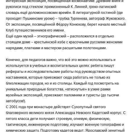
интересная экспозиция, посвящённая космонавтике. Древние книги и
рукописи под стеклом: прижизненный К. Линней, греко-латинский
словарь ещё доломоносовских времён. В литературной гостиной (где
проходят Пушкинские уроки) – трубка Тургенева, автограф Жуковского.
От экспозиции, посвящённой Фёдору Конюхову, берет начало местный
Клуб путешественников его имени.
Ещё один музей – этнографический – расположился в отдельно
стоящем доме – крестьянской избе с красочными русскими женскими
нарядами, платками и мастерски расшитыми полотенцами.
Конечно, для педагогов важно, что всё это можно использовать и
используется в учебных и воспитательных целях: ребята пишут
рефераты и исследовательские работы под руководством опытных
наставников, которые приезжают сюда работать не только из
близлежащих городов, но и из столицы. Каждый год посмотреть на
уникальные природные богатства, «втиснутые» в узкие рамки
музейных экспозиций, приезжают паломники и туристы (до тысячи
автобусов!).
С 2001 года при монастыре действует Сухопутный святого
благоверного великого князя Александра Невского Кадетский корпус. С
пятого класса дети получают строевую, огневую, физическую,
тактическую, инженерную подготовку, изучают военную топографию и
химическую защиту. Подготовку кадетов ведут: Ярославский зенитный