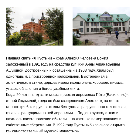
Главная святыня Пустыни – храм Алексия человека Божия,
заложенный в 1891 году на средства купчихи Анны Афанасьевны
Ашукиной, достроенный и освящённый в 1903 году. Храм был
одноглавым, с пристроенной колокольней. Выстроенная в
эклектическом стиле, церковь имела иконы очень хорошего письма,
утварь, облачения и богослужебные книги.
Когда 20 лет назад в эти места приехал иеромонах Пётр (Василенко) с
женой Людмилой, тогда он был священником Алексеем, на месте
монастыря были руины: стены без купола, разрушенная колокольня,
крыша с растущими на ней деревьями… Под его руководством и
началось восстановление обители – на частные пожертвования и
собственные сбережения. В 1992 году Пустынь была снова открыта
как самостоятельный мужской монастырь.