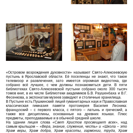
«Островом возрождения духовности» называют Свято-Алексеевскую
пустынь в Ярославской области. Её поселенцы не знают, что такое
телевизор и развлечения, зато имеется огромная видеотека, где
собрано всё лучшее, с чем должны познакомиться дети. В пяти
библиотеках Свято-Алексеевской пустыни собрано около 300 тысяч
томов книг, в их числе Библиотеки академиков Б.В. Раушенбаха и В.Г.
Фесенкова, а экспонатам музеев завидуют и столичные хранилища.
В Пустыне есть Пушкинский лицей гуманитарных наук и Православная
классическая гимназия памяти протоиерея Василия Лесника:
французский – с первого класса, с пятого – латынь и греческий, а
также все дисциплины, основанные на древних языках. Плюс
предметы, преподаваемые и в обычной средней школе.
На здании лицея слова
«Свет Христов просвещает всех»
, над
самым крыльцом –
«Вера, знание, служение, честь» и «Школа – это
Храм веры, Храм добра, Храм красоты, гармонии, труда, Храм