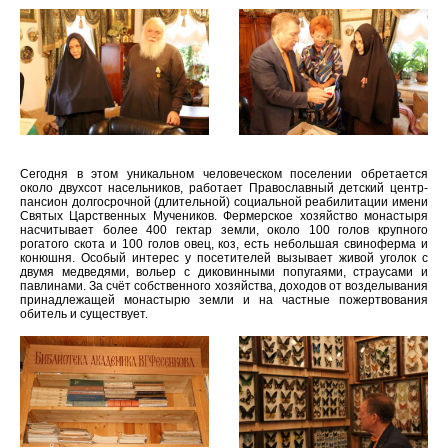
Сегодня в этом уникальном человеческом поселении обретается
около двухсот насельников, работает Православный детский центр-
пансион долгосрочной (длительной) социальной реабилитации имени
Святых Царственных Мучеников. Фермерское хозяйство монастыря
насчитывает более 400 гектар земли, около 100 голов крупного
рогатого скота и 100 голов овец, коз, есть небольшая свиноферма и
конюшня. Особый интерес у посетителей вызывает живой уголок с
двумя медведями, вольер с диковинными попугаями, страусами и
павлинами. За счёт собственного хозяйства, доходов от возделывания
принадлежащей монастырю земли и на частные пожертвования
обитель и существует.