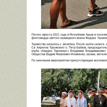
Пятого августа 2021 года в Республике Крым в посел
флотоводца святого праведного воина Федора Ушаков
Торжество началось с молебна. После залпа салюта 
Св. Кирилла Турожского о. Петр Бабков, председате
клуба «Кардон Тарханкут» Владимир Владимирович 
Общества Вадим Яковлевич Иловченко, казаки, жители 
По окончании мероприятии присутствующие возложили