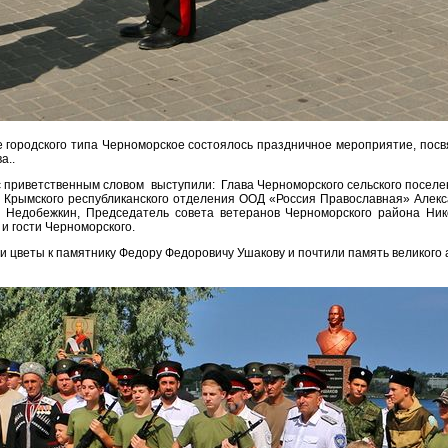
ке городского типа Черноморское состоялось праздничное мероприятие, по
а..
с приветственным словом выступили: Глава Черноморского сельского посел
ль Крымского республиканского отделения ООД «Россия Православная» Алекс
Недобежкин, Председатель совета ветеранов Черноморского района Ник
и гости Черноморского.
 цветы к памятнику Федору Федоровичу Ушакову и почтили память великого 