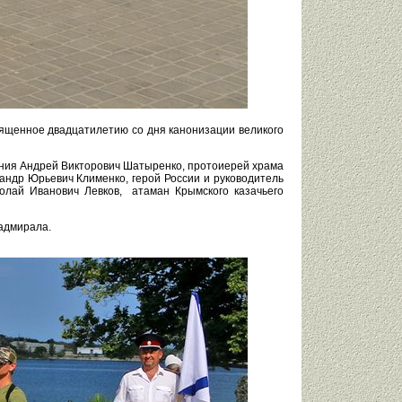
священное двадцатилетию со дня канонизации великого
ения Андрей Викторович Шатыренко, протоиерей храма
андр Юрьевич Клименко, герой России и руководитель
олай Иванович Левков, атаман Крымского казачьего
адмирала.