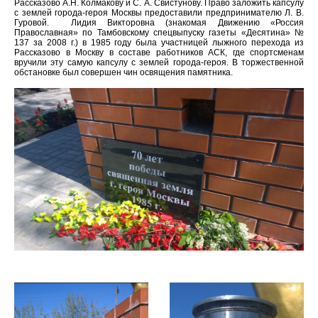
Рассказово А.Н. Колмакову и С. А. Свистунову. Право заложить капсулу
с землей города-героя Москвы предоставили предпринимателю Л. В.
Гуровой. Лидия Викторовна (знакомая Движению «Россия
Православная» по Тамбовскому спецвыпуску газеты «Десятина» №
137 за 2008 г.) в 1985 году была участницей лыжного перехода из
Рассказово в Москву в составе работников АСК, где спортсменам
вручили эту самую капсулу с землей города-героя. В торжественной
обстановке был совершен чин освящения памятника.