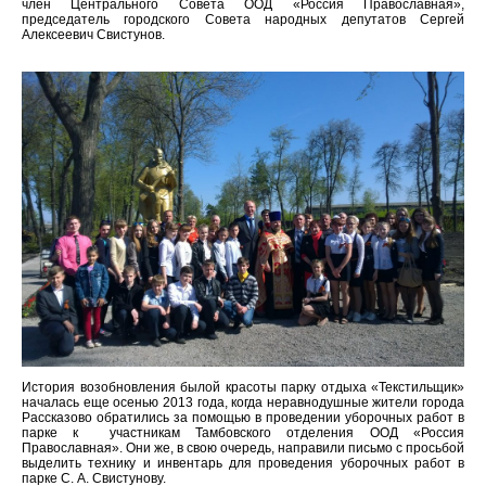
член Центрального Совета ООД «Россия Православная»,
председатель городского Совета народных депутатов Сергей
Алексеевич Свистунов.
История возобновления былой красоты парку отдыха «Текстильщик»
началась еще осенью 2013 года, когда неравнодушные жители города
Рассказово обратились за помощью в проведении уборочных работ в
парке к участникам Тамбовского отделения ООД «Россия
Православная». Они же, в свою очередь, направили письмо с просьбой
выделить технику и инвентарь для проведения уборочных работ в
парке С. А. Свистунову.