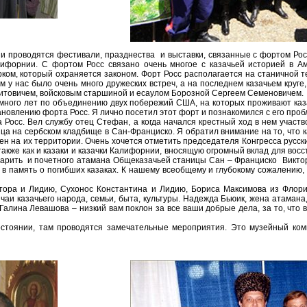
сии проводятся фестивали, празднества и выставки, связанные с фортом Р
ифорнии. С фортом Росс связано очень многое с казачьей историей в 
ом, который охраняется законом. Форт Росс располагается на станичной 
 у нас было очень много дружеских встреч, а на последнем казачьем круге
итовичем, войсковым старшиной и есаулом Борозной Сергеем Семеновичем.
много лет по объединению двух побережий США, на которых проживают каз
новлению форта Росс. Я лично посетил этот форт и познакомился с его про
Росс. Вел службу отец Стефан, а когда начался крестный ход в нем участв
ца на сербском кладбище в Сан-Франциско. Я обратил внимание на то, что 
ожен на их территории. Очень хочется отметить председателя Конгресса рус
также как и казаки и казачки Калифорнии, вносящую огромный вклад для вос
арить и почетного атамана Общеказачьей станицы Сан – Франциско Виктора
в память о погибших казаках. К нашему всеобщему и глубокому сожалению,
тора и Лидию, Сухонос Константина и Лидию, Бориса Максимова из Фло
и казачьего народа, семьи, быта, культуры. Надежда Бьюик, жена атамана,
 Галина Левашова – низкий вам поклон за все ваши добрые дела, за то, чт
остоянии, там проводятся замечательные мероприятия. Это музейный ком