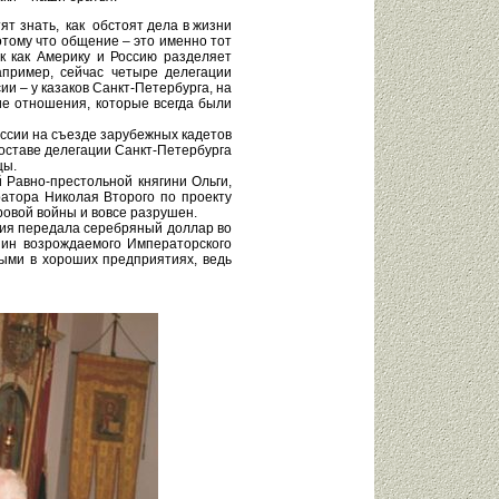
тят знать, как обстоят дела в жизни
отому что общение – это именно тот
к как Америку и Россию разделяет
апример, сейчас четыре делегации
и – у казаков Санкт-Петербурга, на
ие отношения, которые всегда были
ссии на съезде зарубежных кадетов
составе делегации Санкт-Петербурга
цы.
 Равно-престольной княгини Ольги,
атора Николая Второго по проекту
ровой войны и вовсе разрушен.
ация передала серебряный доллар во
шин возрождаемого Императорского
выми в хороших предприятиях, ведь