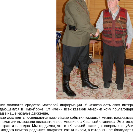
ии являются средства массовой информации. У казаков есть своя интер
дающемуся в Нью-Йорке. От имени всех казаков Америки хочу поблагодари
д в наше казачье движение.
кие документы, освещаются важнейшие события казацкой жизни, рассказыва
 политики высказали положительное мнение о »Казачьей станице». Это говори
стран и народов. Мы гордимся, что в «Казачьей станице» впервые опубл
каждого номера редакция получает сотни писем, в которых нас благодарят