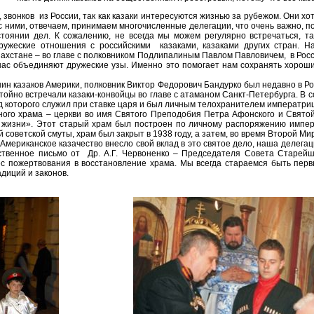
 звонков из России, так как казаки интересуются жизнью за рубежом. Они хо
 с ними, отвечаем, принимаем многочисленные делегации, что очень важно, п
тоянии дел. К сожалению, не всегда мы можем регулярно встречаться, та
ужеские отношения с российскими казаками, казаками других стран. Н
захстане – во главе с полковником Подлипалиным Павлом Павловичем, в Росси
х нас объединяют дружеские узы. Именно это помогает нам сохранять хорош
н казаков Америки, полковник Виктор Федорович Бандурко был недавно в Ро
стойно встречали казаки-конвойцы во главе с атаманом Санкт-Петербурга. В 
д которого служил при ставке царя и был личным телохранителем императри
ого храма – церкви во имя Святого Преподобия Петра Афонского и Святой
е жизни». Этот старый храм был построен по личному распоряжению импер
 советской смуты, храм был закрыт в 1938 году, а затем, во время Второй Ми
 Американское казачество внесло свой вклад в это святое дело, наша делег
рственное письмо от Др. А.Г. Червоненко – Председателя Совета Старей
нес пожертвования в восстановление храма. Мы всегда стараемся быть пер
адиций и законов.