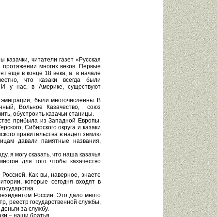
ы казачки, читатели газет «Русская
а протяжении многих веков. Первые
нт еще в конце 18 века, а в начале
естно, что казаки всегда были
И у нас, в Америке, существуют
 эмиграции, были многочисленны. В
нный, Вольное Казачество, союз
вить, обустроить казачьи станицы.
стве прибыла из Западной Европы.
рского, Сибирского округа и казаки
нского правительства в надел землю
ицам давали памятные названия,
у, я могу сказать, что наша казачья
ногое для того чтобы казачество
 Россией. Как вы, наверное, знаете
итории, которые сегодня входят в
государства.
резидентом России. Это дало много
тр, реестр государственной службы,
 деньги за службу.
аки – наши братья.