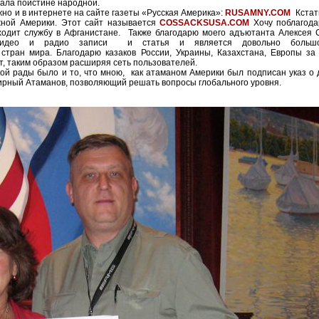
стала поистине народной.
но и в интернете на сайте газеты «Русская Америка»:
RUSAMNY.COM
Кстати
ной Америки. Этот сайт называется
COSSACKSUSA.COM
Хочу поблагода
ходит службу в Афганистане. Также благодарю моего адъютанта Алексея 
део и радио записи и статья и является довольно большой
стран мира. Благодарю казаков России, Украины, Казахстана, Европы за 
т, таким образом расширяя сеть пользователей.
й рады было и то, что мною, как атаманом Америки был подписан указ о 
мирный Атаманов, позволяющий решать вопросы глобального уровня.