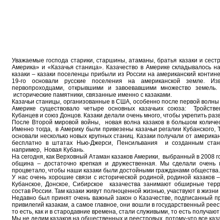
Уважаемые господа старики, старшины, атаманы, братья казаки и сестр
Америка» и «Казачья станица». Казачество в Америке складывалось н
казаки – казаки поселенцы прибыли из России на американский контине
19-го основали русские поселения на американской земле. Изв
первопроходцами, открывшими и завоевавшими множество земель. 
исторические памятники, связанные именно с казаками.
Казачьи станицы, организованные в США, особенно после первой волны
Америке существовало четыре основных казачьих союза: Тройстве
Кубанцев и союз Донцов. Казаки делали очень много, чтобы укрепить раз
После Второй мировой войны, новая волна казаков в большом количе
Именно тогда, в Америку были привезены казачьи регалии Кубанского, Те
основали несколько новых крупных станиц. Казаки получали от америка
бесплатно в штатах Нью-Джерси, Пенсильвания и созданным стан
например, Новая Кубань.
На сегодня, как Верховный Атаман казаков Америки, выбранный в 2008 год
община – достаточно крепкая и дружественная. Мы сделали очень м
процветало, чтобы наши казаки были достойными гражданами общества.
У нас очень хорошие связи с исторической родиной, родиной казаков –
Кубанское, Донское, Сибирское казачества занимают обширные терр
состав России. Там казаки живут полноценной жизнью, участвуют в жизни 
Недавно был принят очень важный закон о Казачестве, подписанный п
привилегий казакам, а самое главное, они вошли в государственный реес
то есть, как и в стародавние времена, стали служивыми, то есть получают
Мы не делим казаков на общественных и реестровых, потому-что все каз