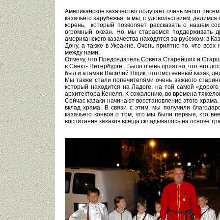
Американское казачество получает очень много писем,
казачьего зарубежья, а мы, с удовольствием, делимся
корень, который позволяет рассказать о нашем сос
огромный океан. Но мы стараемся поддерживать др
американского казачества находятся за рубежом: в Ка
Дону, а также в Украине. Очень приятно то, что все
между нами.
Отмечу, что Председатель Совета Старейших и Старши
в Санкт- Петербурге. Было очень приятно, что его до
был и атаман Василий Ящик, потомственный казак, де
Мы также стали попечителями очень важного старинн
который находится на Ладоге, на той самой «дорог
архитектора Кенеля. К сожалению, во времена тяжелой
Сейчас казаки начинают восстановление этого храма.
вклад храма. В связи с этим, мы получили благода
казачьего конвоя о том, что мы были первые, кто в
воспитание казаков всегда складывалось на основе тр