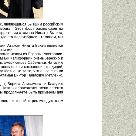
осс, являющимся бывшим российским
Америке. Этот форт расположен на
территории атамана Никиты Бьюика,
, где его переизбрали атаманом, мы
аки. Атаман Никита Бьюик является
блемами.
овали казаки из Европы, Австралии.
казаки Калифорнии очень бережно и
ских американцев Сабельник Наталию
становления и сохранения традиций,
 Метленко за то, что он со своими
 Атаман Виктор Павлович Метленко,
риды, Бориса Анисимова и Клавдию
 Наталия Красовская, жена регента
о вы продолжаете быть примером для
плекс, который я рекомендую всем