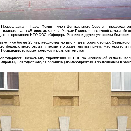
 Православная»: Павел Фокин – член Центрального Совета – председатель
традного дуэта «Второе дыхание», Максим Галенков – ведущий солист Ивано
атель правления ИРО ООО «Офицеры России» и другие участники Движения
вует уже более 25 лет, неоднократно выступал в горячих точках Северного К
ого федерального округа, и везде его ждал теплый прием. Мастерство и 
и Росгвардии, которые провожали музыкантов стоя.
лагодарность начальнику Управления ФСВНГ по Ивановской области полк
мировичу Благодатскому за организацию мероприятия и приглашение в рамк