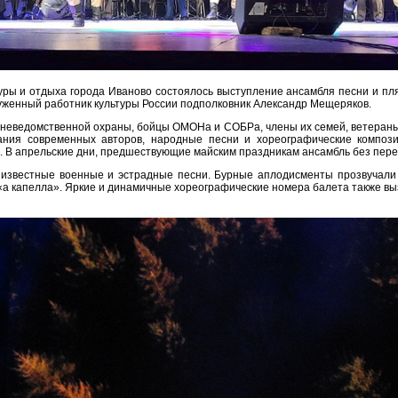
уры и отдыха города Иваново состоялось выступление ансамбля песни и пл
луженный работник культуры России подполковник Александр Мещеряков.
вневедомственной охраны, бойцы ОМОНа и СОБРа, члены их семей, ветераны,
ания современных авторов, народные песни и хореографические композ
. В апрельские дни, предшествующие майским праздникам ансамбль без пер
 известные военные и эстрадные песни. Бурные аплодисменты прозвучали 
«а капелла». Яркие и динамичные хореографические номера балета также выз