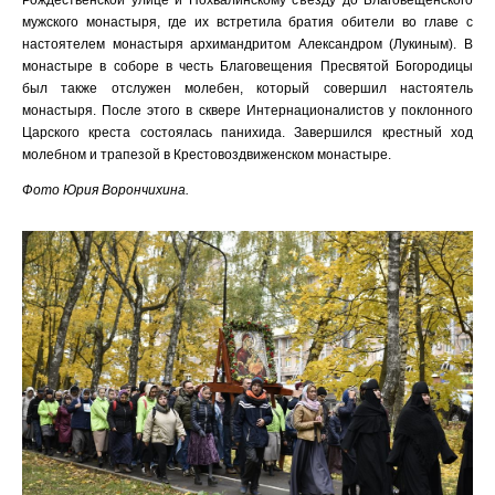
Рождественской улице и Похвалинскому съезду до Благовещенского
мужского монастыря, где их встретила братия обители во главе с
настоятелем монастыря архимандритом Александром (Лукиным). В
монастыре в соборе в честь Благовещения Пресвятой Богородицы
был также отслужен молебен, который совершил настоятель
монастыря. После этого в сквере Интернационалистов у поклонного
Царского креста состоялась панихида. Завершился крестный ход
молебном и трапезой в Крестовоздвиженском монастыре.
Фото Юрия Ворончихина.