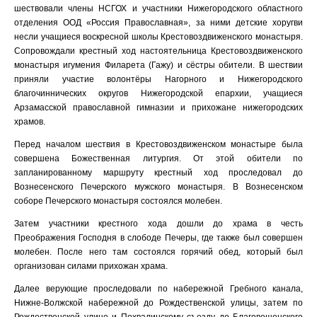
шествовали члены НСГОХ и участники Нижегородского областного
отделения ООД «Россия Православная», за ними детские хоругви
несли учащиеся воскресной школы Крестовоздвиженского монастыря.
Сопровождали крестный ход настоятельница Крестовоздвиженского
монастыря игумения Филарета (Гажу) и сёстры обители. В шествии
приняли участие волонтёры Нагорного и Нижегородского
благочиннических округов Нижегородской епархии, учащиеся
Арзамасской православной гимназии и прихожане нижегородских
храмов.
Перед началом шествия в Крестовоздвиженском монастыре была
совершена Божественная литургия. От этой обители по
запланированному маршруту крестный ход проследовал до
Вознесенского Печерского мужского монастыря. В Вознесенском
соборе Печерского монастыря состоялся молебен.
Затем участники крестного хода дошли до храма в честь
Преображения Господня в слободе Печеры, где также был совершен
молебен. После него там состоялся горячий обед, который был
организован силами прихожан храма.
Далее верующие проследовали по набережной Гребного канала,
Нижне-Волжской набережной до Рождественской улицы, затем по