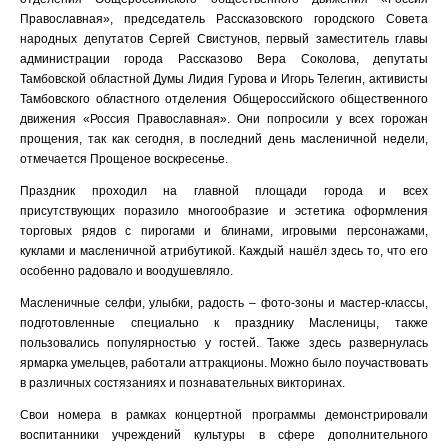
Православная», председатель Рассказовского городского Совета
народных депутатов Сергей Свистунов, первый заместитель главы
администрации города Рассказово Вера Соколова, депутаты
Тамбовской областной Думы Лидия Гурова и Игорь Телегин, активисты
Тамбовского областного отделения Общероссийского общественного
движения «Россия Православная». Они попросили у всех горожан
прощения, так как сегодня, в последний день масленичной недели,
отмечается Прощеное воскресенье.
Праздник проходил на главной площади города и всех
присутствующих поразило многообразие и эстетика оформления
торговых рядов с пирогами и блинами, игровыми персонажами,
куклами и масленичной атрибутикой. Каждый нашёл здесь то, что его
особенно радовало и воодушевляло.
Масленичные селфи, улыбки, радость – фото-зоны и мастер-классы,
подготовленные специально к празднику Масленицы, также
пользовались популярностью у гостей. Также здесь развернулась
ярмарка умельцев, работали аттракционы. Можно было поучаствовать
в различных состязаниях и познавательных викторинах.
Свои номера в рамках концертной программы демонстрировали
воспитанники учреждений культуры в сфере дополнительного