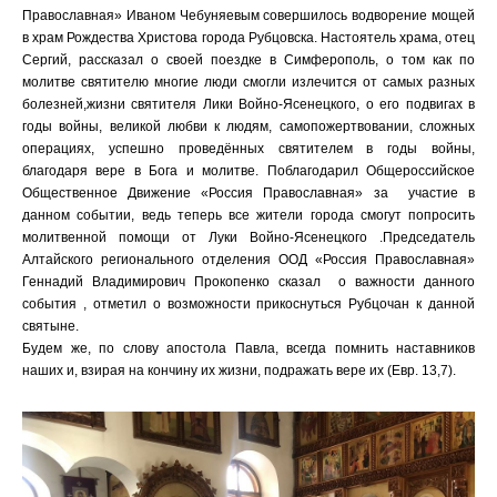
Православная» Иваном Чебуняевым совершилось водворение мощей
в храм Рождества Христова города Рубцовска. Настоятель храма, отец
Сергий, рассказал о своей поездке в Симферополь, о том как по
молитве святителю многие люди смогли излечится от самых разных
болезней,жизни святителя Лики Войно-Ясенецкого, о его подвигах в
годы войны, великой любви к людям, самопожертвовании, сложных
операциях, успешно проведённых святителем в годы войны,
благодаря вере в Бога и молитве. Поблагодарил Общероссийское
Общественное Движение «Россия Православная» за участие в
данном событии, ведь теперь все жители города смогут попросить
молитвенной помощи от Луки Войно-Ясенецкого .Председатель
Алтайского регионального отделения ООД «Россия Православная»
Геннадий Владимирович Прокопенко сказал о важности данного
события , отметил о возможности прикоснуться Рубцочан к данной
святыне.
Будем же, по слову апостола Павла, всегда помнить наставников
наших и, взирая на кончину их жизни, подражать вере их (Евр. 13,7).