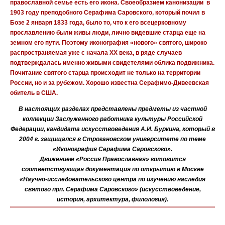
православной семье есть его икона. Своеобразием канонизации в
1903 году преподобного Серафима Саровского, который почил в
Бозе 2 января 1833 года, было то, что к его всецерковному
прославлению были живы люди, лично видевшие старца еще на
земном его пути. Поэтому иконография «нового» святого, широко
распространяемая уже с начала XX века, в ряде случаев
подтверждалась именно живыми свидетелями облика подвижника.
Почитание святого старца происходит не только на территории
России, но и за рубежом. Хорошо известна Серафимо-Дивеевская
обитель в США.
В настоящих разделах представлены предметы из частной
коллекции Заслуженного работника культуры Российской
Федерации, кандидата искусствоведения А.И. Буркина, который в
2004 г. защищался в Строгановском университете по теме
«Иконография Серафима Саровского».
Движением «Россия Православная» готовится
соответствующая документация по открытию в Москве
«Научно-исследовательского центра по изучению наследия
святого прп. Серафима Саровского» (искусствоведение,
история, архитектура, филология).