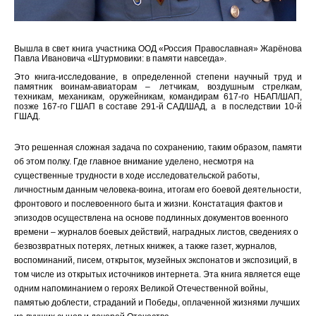
Вышла в свет книга участника ООД «Россия Православная» Жарёнова
Павла Ивановича «Штурмовики: в памяти навсегда».
Это книга-исследование, в определенной степени научный труд и
памятник воинам-авиаторам – летчикам, воздушным стрелкам,
техникам, механикам, оружейникам, командирам 617-го НБАП/ШАП,
позже 167-го ГШАП в составе 291-й САД/ШАД, а в последствии 10-й
ГШАД.
Это решенная сложная задача по сохранению, таким образом, памяти
об этом полку. Где главное внимание уделено, несмотря на
существенные трудности в ходе исследовательской работы,
личностным данным человека-воина, итогам его боевой деятельности,
фронтового и послевоенного быта и жизни. Констатация фактов и
эпизодов осуществлена на основе подлинных документов военного
времени – журналов боевых действий, наградных листов, сведениях о
безвозвратных потерях, летных книжек, а также газет, журналов,
воспоминаний, писем, открыток, музейных экспонатов и экспозиций, в
том числе из открытых источников интернета. Эта книга является еще
одним напоминанием о героях Великой Отечественной войны,
памятью доблести, страданий и Победы, оплаченной жизнями лучших