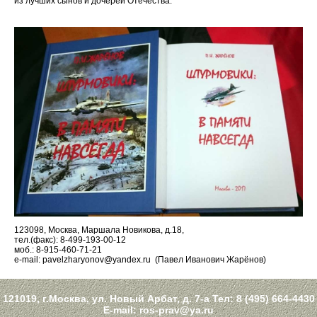
из лучших сынов и дочерей Отечества.
123098, Москва, Маршала Новикова, д.18,
тел.(факс): 8-499-193-00-12
моб.: 8-915-460-71-21
e-mail: pavelzharyonov@yandex.ru (Павел Иванович Жарёнов)
121019, г.Москва, ул. Новый Арбат, д. 7-а Тел:
8 (495) 664-4430
E-mail:
ros-prav@ya.ru