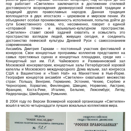
пор работает «Светилен» заключается в достижении стилевой
достоверности возрождения древнерусской певческой традиции и
традиций других православных народов. Данная традиция
воплощается в двух ипостасях – церковном и мирском пении. Их
объединяет особая проникновенность исполнения, попытка дойти до
сути Божественного слова, что, несомненно, говорит о единой
«отправной точке» и музыкально-культурном пространстве.
«Светилен» ставит своей задачей охватить и осмыслить это
пространство взглядом людей, живущих сегодня, и соединить
достоинство певческой культуры Древней Руси с самосознанием
современников.
Ансамбль Дмитрия Гаркави – постоянный участник фестивалей и
конкурсов. Свои концертные программы коллектив представлял на
самых престижных сценах и концертных площадках, среди них –
Концертный зал им. П.И. Чайковского и Рахманиновский зал
Московской консерватории, концертные залы Петербургской хоровой
капеллы и Московского международного Дома музыки, зал конгресса
США в Вашингтоне и «Town Hall» на Манхеттене в Нью-Йорке.
География концертов ансамбля «Светилен» охватывает множество
стран: Польшу, Венгрию, Германию, Эстонию, Чехию, Сербию и
Черногорию, Хорватию, Финляндию, Швецию, Норвегию, Австрию,
Францию, Коста-Рике, Италию, Бельгию, Люксембург, Литву,
Нидерланды, Швейцарию, Румынию.
В 2004 году по Версии Всемирной хоровой организации «Светилен»
вошёл в число четырнадцати лучших вокальных коллективов мира.