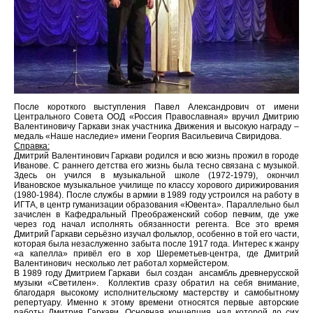
После короткого выступления Павел Александрович от имени
Центрального Совета ООД «Россия Православная» вручил Дмитрию
Валентиновичу Гаркави знак участника Движения и высокую награду –
медаль «Наше наследие» имени Георгия Васильевича Свиридова.
Справка:
Дмитрий Валентинович Гаркави родился и всю жизнь прожил в городе
Иванове. С раннего детства его жизнь была тесно связана с музыкой.
Здесь он учился в музыкальной школе (1972-1979), окончил
Ивановское музыкальное училище по классу хорового дирижирования
(1980-1984). После службы в армии в 1989 году устроился на работу в
ИГТА, в центр гуманизации образования «Ювента». Параллельно был
зачислен в Кафедральный Преображенский собор певчим, где уже
через год начал исполнять обязанности регента. Все это время
Дмитрий Гаркави серьёзно изучал фольклор, особенно в той его части,
которая была незаслуженно забыта после 1917 года. Интерес к жанру
«а капелла» привёл его в хор Шереметьев-центра, где Дмитрий
Валентинович несколько лет работал хормейстером.
В 1989 году Дмитрием Гаркави был создан ансамбль древнерусской
музыки «Светилен». Коллектив сразу обратил на себя внимание,
благодаря высокому исполнительскому мастерству и самобытному
репертуару. Именно к этому времени относятся первые авторские
работы Дмитрия Гаркави. Основная концепция, над которой до сих