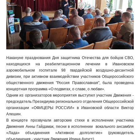
Накануне празднования Дня защитника Отечества для бойцов СВО,
находящихся на реабилитационном лечении в Ивановском
аэромобильном госпитале 98 гвардейской воздушно-десантной
дивизии, при активном взаимодействии участников Общероссийского
общественного движения "Россия Православная", была проведена
концертная программа «О подвигах, о славе, о любви».
Одним из организаторов мероприятия выступил участник Движения -
председатель Президиума регионального отделения Общероссийской
организации «ОФИЦЕРЫ РОССИИ» в Ивановской области Виктор
Алешин.
В концерте прозвучали авторские стихи в исполнении участника
Движения Анны Гайдамак, песни в исполнении вокального ансамбля
«Лада» объединения «Активное долголетие» (руководитель
объединения - участник Движения Ирина Аугуст).