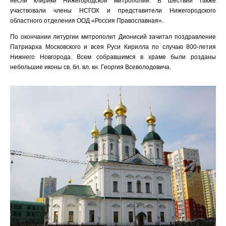
несли клирики Нижегородской митрополии. В шествии также
участвовали члены НСГОХ и представители Нижегородского
областного отделения ООД «Россия Православная».
По окончании литургии митрополит Дионисий зачитал поздравление
Патриарха Московского и всея Руси Кирилла по случаю 800-летия
Нижнего Новгорода. Всем собравшимся в храме были розданы
небольшие иконы св. бл. вл. кн. Георгия Всеволодовича.