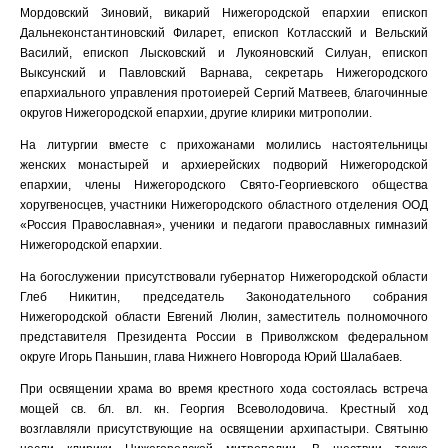
Мордовский Зиновий, викарий Нижегородской епархии епископ
Дальнеконстантиновский Филарет, епископ Котласский и Вельский
Василий, епископ Лысковский и Лукояновский Силуан, епископ
Выксунский и Павловский Варнава, секретарь Нижегородского
епархиального управления протоиерей Сергий Матвеев, благочинные
округов Нижегородской епархии, другие клирики митрополии.
На литургии вместе с прихожанами молились настоятельницы
женских монастырей и архиерейских подворий Нижегородской
епархии, члены Нижегородского Свято-Георгиевского общества
хоругвеносцев, участники Нижегородского областного отделения ООД
«Россия Православная», ученики и педагоги православных гимназий
Нижегородской епархии.
На богослужении присутствовали губернатор Нижегородской области
Глеб Никитин, председатель Законодательного собрания
Нижегородской области Евгений Люлин, заместитель полномочного
представителя Президента России в Приволжском федеральном
округе Игорь Паньшин, глава Нижнего Новгорода Юрий Шалабаев.
При освящении храма во время крестного хода состоялась встреча
мощей св. бл. вл. кн. Георгия Всеволодовича. Крестный ход
возглавляли присутствующие на освящении архипастыри. Святыню