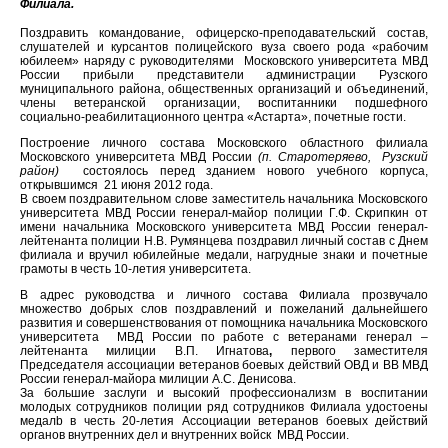
Филиала.
Поздравить командование, офицерско-преподавательский состав,
слушателей и курсантов полицейского вуза своего рода «рабочим
юбилеем» наряду с руководителями Московского университета МВД
России прибыли представители администрации Рузского
муниципального района, общественных организаций и объединений,
члены ветеранской организации, воспитанники подшефного
социально-реабилитационного центра «Астарта», почетные гости.
Построение личного состава Московского областного филиала
Московского университета МВД России
(п. Старотеряево, Рузский
район)
состоялось перед зданием нового учебного корпуса,
открывшимся 21 июня 2012 года.
В своем поздравительном слове заместитель начальника Московского
университета МВД России генерал-майор полиции Г.Ф. Скрипкин от
имени начальника Московского университета МВД России генерал-
лейтенанта полиции Н.В. Румянцева поздравил личный состав с Днем
филиала и вручил юбилейные медали, нагрудные знаки и почетные
грамоты в честь 10-летия университета.
В адрес руководства и личного состава Филиала прозвучало
множество добрых слов поздравлений и пожеланий дальнейшего
развития и совершенствования от помощника начальника Московского
университета МВД России по работе с ветеранами генерал –
лейтенанта милиции В.П. Игнатова
,
первого заместителя
Председателя ассоциации ветеранов боевых действий ОВД и ВВ МВД
России генерал-майора милиции А.С. Денисова.
За большие заслуги и высокий профессионализм в воспитании
молодых сотрудников полиции ряд сотрудников Филиала удостоены
медалb в честь 20-летия Ассоциации ветеранов боевых действий
органов внутренних дел и внутренних войск МВД России.