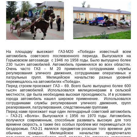
На площадку выезжает ГАЗ-М20 «Победа» известный всем
автомобиль советского послевоенного периода. Выпускался на
Горьковском автозаводе с 1946 по 1958 годы. Было выпущено более
230 тысяч автомобилей. Автомобиль применялся во всех областях.
Очень часто ГАЗ – М 20 применялся сотрудниками службы
регулирования уличного движения, сотрудниками оперативных и
патрульных групп. Милицейское начальство разных уровней
перемещалось на автомобилях «Победа».
Перед строем проезжает ГАЗ – 69. Всего было выпущено более 600
тысяч автомобилей. Использовался милиционерами в сельской
местности, где была необходима высокая проходимость. И в условиях
города автомобиль нашел широкое применение. Использовался
сотрудниками службы регулирования уличного движения, групп
реагирования, патрулирования, следственными группами
Перед нами проезжает еще один легендарный советский автомобиль
– ГАЗ-21 «Волга». Выпускался с 1956 по 1970 годы. Автомобиль
получился современным, способным развивать высокую для того
времени скорость, а также без особых проблем мог перемещаться по
бездорожью. ГАЗ-21 являлся предметом роскоши того времени для
обычных граждан. Милицейское начальство предпочитало