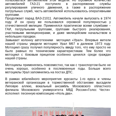
пользоваться автомобилем этой модели. Но огромное количество
автомобилей ГАЗ-21 поступило в распоряжение службы
регулирования уличного движения, а также в распоряжение
патрульных служб, часть автомобилей использовалось оперативными
группами.
Продолжает парад ВАЗ-21011. Автомобиль начали выпускать в 1974
году. И он сразу же пользовался огромной популярностью у
отечественной милиции. Применялся практически всеми службами –
ГАИ, патрульными группами, группами быстрого реагирования,
участковыми милиционерами, и даже милицейским начальством в
небольших городках.
Замыкает колонну автотехники мотоцикл «Урал». Впервые жители
нашей страны увидели мотоцикл Урал М67 в далеком 1973 году.
Мотоцикл сразу получил популярность ввиду того, что ему просто не
было равных по техническим характеристикам. Тем более что
мотоцикл с боковым прицепом особенно ценился среди граждан
нашей страны.
Мотоциклы применялись повсеместно, так как с транспортом было не
очень хорошо, особенно в послевоенные годы. Больше всего
мотоциклы Урал запомнились на постах ДПС.
В рамках юбилейного мероприятия курсанты 1-го курса и члены
ветеранской организации в торжественной обстановке высадили
Липовую аллею, вокальный ансамбль Московского областного
филиала Московского университета МВД России«Голос Чести»
исполнил песенную композицию «Ноль два».