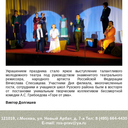
Украшением праздника стало яркое выступление талантливого
молодежного театра под руководством знаменитого театрального
режиссера, народного артиста Российской Федерации
Вячеслава
Спесивцева
. Участники Дня филиала, многочисленные
гости, сотрудники и учащиеся школ Рузского района были в восторге
от постановки уникальным творческим коллективом бессмертной
комедии А.С. Грибоедова «Горе от ума».
Виктор Долгишев
121019, г.Москва, ул. Новый Арбат, д. 7-а Тел:
8 (495) 664-4430
E-mail:
ros-prav@ya.ru