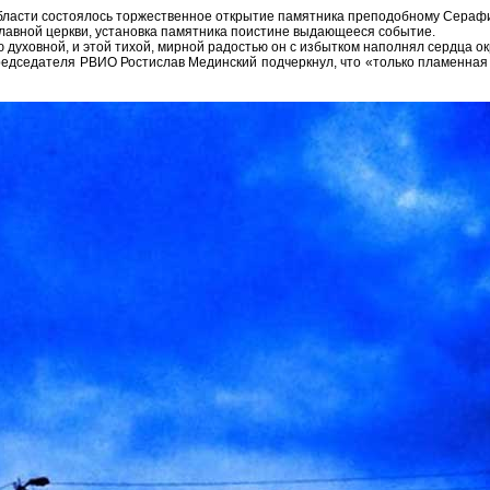
 области состоялось торжественное открытие памятника преподобному Сераф
лавной церкви, установка памятника поистине выдающееся событие.
духовной, и этой тихой, мирной радостью он с избытком наполнял сердца о
редседателя РВИО Ростислав Мединский подчеркнул, что «только пламенная