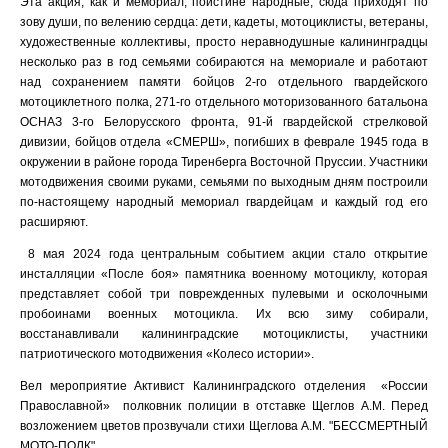
Эта акция, как и мемориал, поистине народные, сюда приходят по
зову души, по велению сердца: дети, кадеты, мотоциклисты, ветераны,
художественные коллективы, просто неравнодушные калининградцы
несколько раз в год семьями собираются на мемориале и работают
над сохранением памяти бойцов 2-го отдельного гвардейского
мотоциклетного полка, 271-го отдельного моторизованного батальона
ОСНАЗ 3-го Белорусского фронта, 91-й гвардейской стрелковой
дивизии, бойцов отдела «СМЕРШ», погибших в феврале 1945 года в
окружении в районе города Тиренберга Восточной Пруссии. Участники
мотодвижения своими руками, семьями по выходным дням построили
по-настоящему народный мемориал гвардейцам и каждый год его
расширяют.
8 мая 2024 года центральным событием акции стало открытие
инсталляции «После боя» памятника военному мотоциклу, которая
представляет собой три поврежденных пулевыми и осколочными
пробоинами военных мотоцикла. Их всю зиму собирали,
восстанавливали калининградские мотоциклисты, участники
патриотического мотодвижения «Колесо истории».
Вел мероприятие Активист Калининградского отделения «России
Православной» полковник полиции в отставке Щеглов А.М. Перед
возложением цветов прозвучали стихи Щеглова А.М. "БЕССМЕРТНЫЙ
МОТО-ПОЛК".