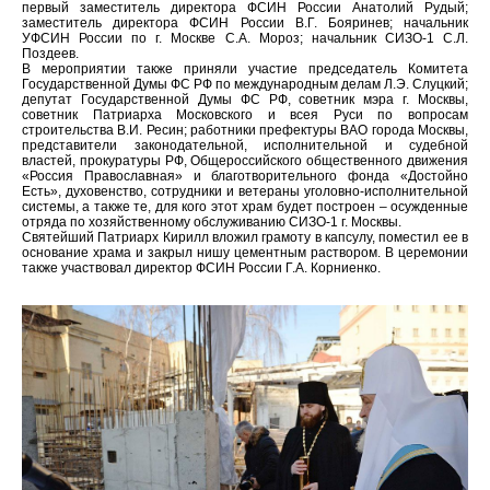
первый заместитель директора ФСИН России Анатолий Рудый;
заместитель директора ФСИН России В.Г. Бояринев; начальник
УФСИН России по г. Москве С.А. Мороз; начальник СИЗО-1 С.Л.
Поздеев.
В мероприятии также приняли участие председатель Комитета
Государственной Думы ФС РФ по международным делам Л.Э. Слуцкий;
депутат Государственной Думы ФС РФ, советник мэра г. Москвы,
советник Патриарха Московского и всея Руси по вопросам
строительства В.И. Ресин; работники префектуры ВАО города Москвы,
представители законодательной, исполнительной и судебной
властей, прокуратуры РФ, Общероссийского общественного движения
«Россия Православная» и благотворительного фонда «Достойно
Есть», духовенство, сотрудники и ветераны уголовно-исполнительной
системы, а также те, для кого этот храм будет построен – осужденные
отряда по хозяйственному обслуживанию СИЗО-1 г. Москвы.
Святейший Патриарх Кирилл вложил грамоту в капсулу, поместил ее в
основание храма и закрыл нишу цементным раствором. В церемонии
также участвовал директор ФСИН России Г.А. Корниенко.