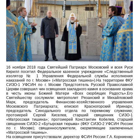
16 ноября 2018 года Святейший Патриарх Московский и всея Руси
Кирилл посетил Федеральное казенное учреждение «Следственный
изолятор № 1 Управления Федеральной службы исполнения
наказаний по г. Москве» («Матросская тишина»).На территории ФКУ
СИЗО-1 УФСИН по г. Москве Предстоятель Русской Православной
Церкви совершил чин освящения закладного камня в основание храма
в честь иконы Божией Матери «Всех скорбящих Радость».Его
Святейшеству сослужили: митрополит Рязанский и Михайловский
Марк, председатель Финансово-хозяйственного управления
Московского Патриархата; епископ Красногорский Иринарх,
председатель Синодального отдела по тюремному служению;
протоиерей Сергий Киселев, старший священник СИЗО-1
«Матросская тишина»; протоиерей Константин Кобелев, старший
священник СИЗО-2 «Бутырская тюрьма» (ФКУ СИЗО-2 УФСИН России
по г. Москве); священнослужители, окормляющие заключенных
«Матросской тишины».
На освящении присутствовали: директор ФСИН России Г.А. Корниенко