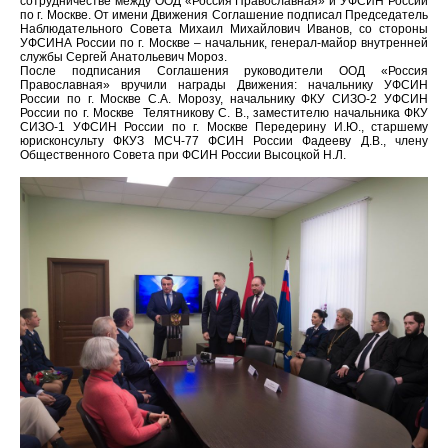
сотрудничестве между ООД «Россия Православная» и УФСИН России
по г. Москве. От имени Движения Соглашение подписал Председатель
Наблюдательного Совета Михаил Михайлович Иванов, со стороны
УФСИНА России по г. Москве – начальник, генерал-майор внутренней
службы Сергей Анатольевич Мороз.
После подписания Соглашения руководители ООД «Россия
Православная» вручили награды Движения: начальнику УФСИН
России по г. Москве С.А. Морозу, начальнику ФКУ СИЗО-2 УФСИН
России по г. Москве Телятникову С. В., заместителю начальника ФКУ
СИЗО-1 УФСИН России по г. Москве Передерину И.Ю., старшему
юрисконсульту ФКУЗ МСЧ-77 ФСИН России Фадееву Д.В., члену
Общественного Совета при ФСИН России Высоцкой Н.Л.