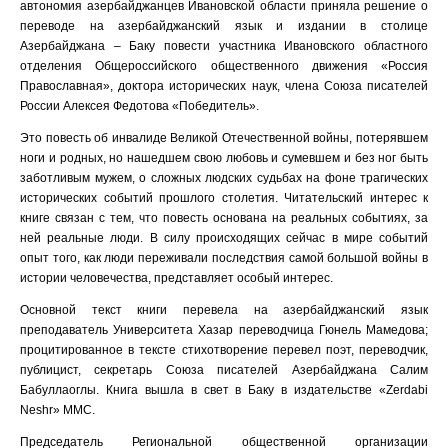
автономия азербайджанцев Ивановской области приняла решение о
переводе на азербайджанский язык и издании в столице
Азербайджана – Баку повести участника Ивановского областного
отделения Общероссийского общественного движения «Россия
Православная», доктора исторических наук, члена Союза писателей
России Алексея Федотова «Победитель».
Это повесть об инвалиде Великой Отечественной войны, потерявшем
ноги и родных, но нашедшем свою любовь и сумевшем и без ног быть
заботливым мужем, о сложных людских судьбах на фоне трагических
исторических событий прошлого столетия. Читательский интерес к
книге связан с тем, что повесть основана на реальных событиях, за
ней реальные люди. В силу происходящих сейчас в мире событий
опыт того, как люди переживали последствия самой большой войны в
истории человечества, представляет особый интерес.
Основной текст книги перевела на азербайджанский язык
преподаватель Университета Хазар переводчица Гюнель Мамедова;
процитированное в тексте стихотворение перевел поэт, переводчик,
публицист, секретарь Союза писателей Азербайджана Салим
Бабуллаоглы. Книга вышла в свет в Баку в издательстве «Zerdabi
Neshr» ММС.
Председатель Региональной общественной организации