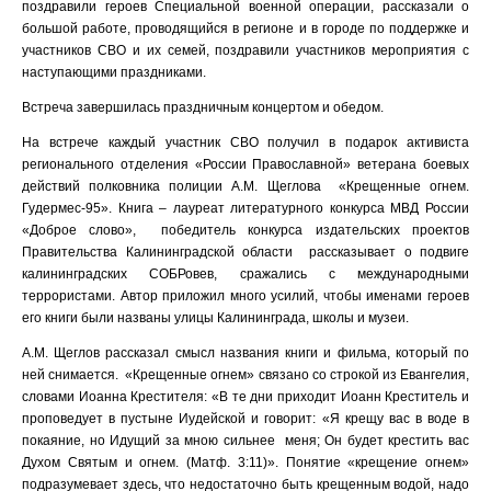
поздравили героев Специальной военной операции, рассказали о
большой работе, проводящийся в регионе и в городе по поддержке и
участников СВО и их семей, поздравили участников мероприятия с
наступающими праздниками.
Встреча завершилась праздничным концертом и обедом.
На встрече каждый участник СВО получил в подарок активиста
регионального отделения «России Православной» ветерана боевых
действий полковника полиции А.М. Щеглова «Крещенные огнем.
Гудермес-95». Книга – лауреат литературного конкурса МВД России
«Доброе слово», победитель конкурса издательских проектов
Правительства Калининградской области рассказывает о подвиге
калининградских СОБРовев, сражались с международными
террористами. Автор приложил много усилий, чтобы именами героев
его книги были названы улицы Калининграда, школы и музеи.
А.М. Щеглов рассказал смысл названия книги и фильма, который по
ней снимается. «Крещенные огнем» связано со строкой из Евангелия,
словами Иоанна Крестителя: «В те дни приходит Иоанн Креститель и
проповедует в пустыне Иудейской и говорит: «Я крещу вас в воде в
покаяние, но Идущий за мною сильнее меня; Он будет крестить вас
Духом Святым и огнем. (Матф. 3:11)». Понятие «крещение огнем»
подразумевает здесь, что недостаточно быть крещенным водой, надо