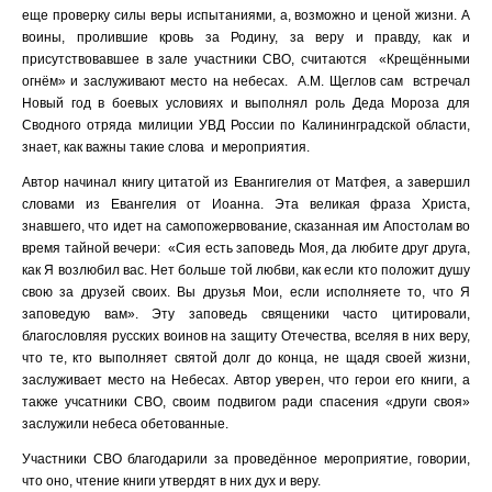
еще проверку силы веры испытаниями, а, возможно и ценой жизни. А
воины, пролившие кровь за Родину, за веру и правду, как и
присутствовавшее в зале участники СВО, считаются «Крещёнными
огнём» и заслуживают место на небесах. А.М. Щеглов сам встречал
Новый год в боевых условиях и выполнял роль Деда Мороза для
Сводного отряда милиции УВД России по Калининградской области,
знает, как важны такие слова и мероприятия.
Автор начинал книгу цитатой из Евангигелия от Матфея, а завершил
словами из Евангелия от Иоанна. Эта великая фраза Христа,
знавшего, что идет на самопожервование, сказанная им Апостолам во
время тайной вечери: «Сия есть заповедь Моя, да любите друг друга,
как Я возлюбил вас. Нет больше той любви, как если кто положит душу
свою за друзей своих. Вы друзья Мои, если исполняете то, что Я
заповедую вам». Эту заповедь священики часто цитировали,
благословляя русских воинов на защиту Отечества, вселяя в них веру,
что те, кто выполняет святой долг до конца, не щадя своей жизни,
заслуживает место на Небесах. Автор уверен, что герои его книги, а
также учсатники СВО, своим подвигом ради спасения «други своя»
заслужили небеса обетованные.
Участники СВО благодарили за проведённое мероприятие, говории,
что оно, чтение книги утвердят в них дух и веру.