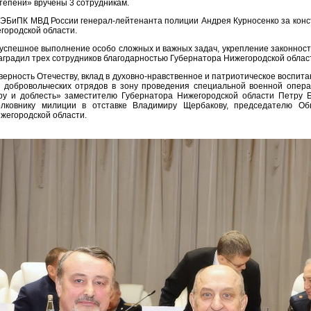
степени» вручены 3 сотрудникам.
ЭБиПК МВД России генерал-лейтенанта полиции Андрея Курносенко за конс
городской области.
успешное выполнение особо сложных и важных задач, укрепление законност
аградил трех сотрудников благодарностью Губернатора Нижегородской облас
верность Отечеству, вклад в духовно-нравственное и патриотическое воспита
е добровольческих отрядов в зону проведения специальной военной опер
ру и доблесть» заместителю Губернатора Нижегородской области Петру 
олковнику милиции в отставке Владимиру Щербакову, председателю Об
егородской области.