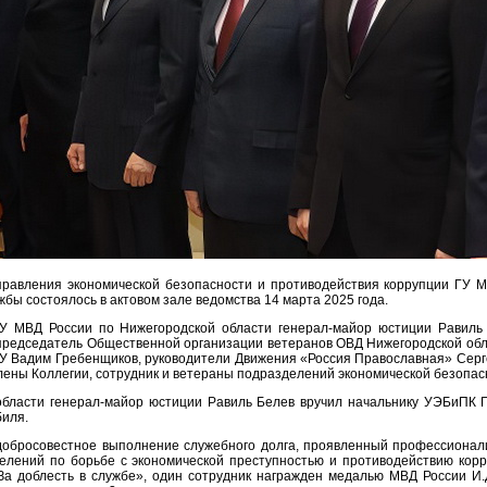
правления экономической безопасности и противодействия коррупции ГУ 
жбы состоялось в актовом зале ведомства 14 марта 2025 года.
У МВД России по Нижегородской области генерал-майор юстиции Равиль Б
председатель Общественной организации ветеранов ОВД Нижегородской обл
У Вадим Гребенщиков, руководители Движения «Россия Православная» Серг
ены Коллегии, сотрудник и ветераны подразделений экономической безопасн
области генерал-майор юстиции Равиль Белев вручил начальнику УЭБиПК Г
биля.
добросовестное выполнение служебного долга, проявленный профессионал
елений по борьбе с экономической преступностью и противодействию корр
«За доблесть в службе», один сотрудник награжден медалью МВД России И.