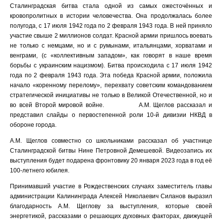
Сталинградская битва стала одной из самых ожесточённых и
кровопролитных в истории человечества. Она продолжалась более
полугода, с 17 июля 1942 года по 2 февраля 1943 года. В ней приняло
участие свыше 2 миллионов солдат. Красной армии пришлось воевать
не только с немцами, но и с румынами, итальянцами, хорватами и
венграми, (с «коллективным западом», как говорят в наше время
борьбы с украинским нацизмом). Битва происходила с 17 июля 1942
года по 2 февраля 1943 года. Эта победа Красной армии, положила
начало «коренному перелому», перехвату советским командованием
стратегической инициативы не только в Великой Отечественной, но и
во всей Второй мировой войне. А.М. Щеглов рассказал и
представил слайды о первостепенной роли 10-й дивизии НКВД в
обороне города.
А.М. Щеглов совместно со школьниками рассказал об участнице
Сталинградской битвы Нине Петровной Демешевой. Видеозапись их
выступления будет подарена фронтовику 20 января 2023 года в год её
100-летнего юбилея.
Принимавший участие в Рождественских случаях заместитель главы
администрации Калининграда Алексей Николаевич Силанов выразил
благодарность А.М. Щеглову за выступления, которые своей
энергетикой, рассказами о решающих духовных факторах, движущей