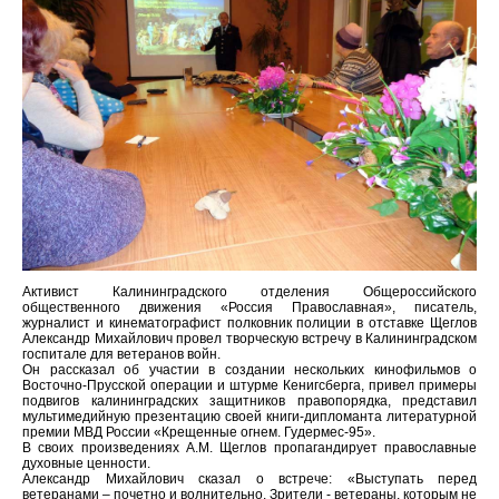
Активист Калининградского отделения Общероссийского
общественного движения «Россия Православная», писатель,
журналист и кинематографист полковник полиции в отставке Щеглов
Александр Михайлович провел творческую встречу в Калининградском
госпитале для ветеранов войн.
Он рассказал об участии в создании нескольких кинофильмов о
Восточно-Прусской операции и штурме Кенигсберга, привел примеры
подвигов калининградских защитников правопорядка, представил
мультимедийную презентацию своей книги-дипломанта литературной
премии МВД России «Крещенные огнем. Гудермес-95».
В своих произведениях А.М. Щеглов пропагандирует православные
духовные ценности.
Александр Михайлович сказал о встрече: «Выступать перед
ветеранами – почетно и волнительно. Зрители - ветераны, которым не