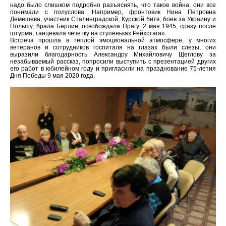
надо было слишком подробно разъяснять, что такое война, они все
понимали с полуслова. Например, фронтовик Нина Петровна
Демешева, участник Сталинградской, Курской битв, боев за Украину и
Польшу, брала Берлин, освобождала Прагу. 2 мая 1945, сразу после
штурма, танцевала чечетку на ступеньках Рейхстага».
Встреча прошла в теплой эмоциональной атмосфере, у многих
ветеранов и сотрудников госпиталя на глазах были слезы, они
выразили благодарность Александру Михайловичу Щеглову за
незабываемый рассказ, попросили выступить с презентацией других
его работ в юбилейном году и пригласили на празднование 75-летия
Дня Победы 9 мая 2020 года.