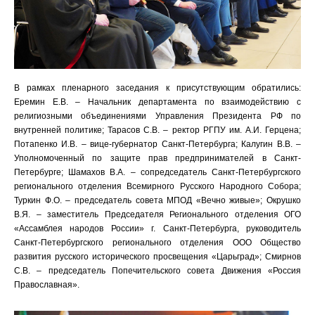
В рамках пленарного заседания к присутствующим обратились:
Еремин Е.В. – Начальник департамента по взаимодействию с
религиозными объединениями Управления Президента РФ по
внутренней политике; Тарасов С.В. – ректор РГПУ им. А.И. Герцена;
Потапенко И.В. – вице-губернатор Санкт-Петербурга; Калугин В.В. –
Уполномоченный по защите прав предпринимателей в Санкт-
Петербурге; Шамахов В.А. – сопредседатель Санкт-Петербургского
регионального отделения Всемирного Русского Народного Собора;
Туркин Ф.О. – председатель совета МПОД «Вечно живые»; Окрушко
В.Я. – заместитель Председателя Регионального отделения ОГО
«Ассамблея народов России» г. Санкт-Петербурга, руководитель
Санкт-Петербургского регионального отделения ООО Общество
развития русского исторического просвещения «Царьград»; Смирнов
С.В. – председатель Попечительского совета Движения «Россия
Православная».