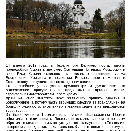
14 апреля 2019 года, в Неделю 5-ю Великого поста, памяти
преподобной Марии Египетской, Святейший Патриарх Московский и
всея Руси Кирилл совершил чин великого освящения храма
Воскресения Христова в поселении Воскресенское г. Москвы и
Божественную литургию в новоосвященном храме.
Его Святейшеству сослужили архипастыри и духовенство. На
богослужении присутствовали представители органов власти,
строители и благотворители нового храма.
Храм не смог вместить всех желающих принять участие в
богослужение, а потому часть верующих следила за трансляцией на
больших экранах, установленных в нижнем храме и на прихрамовой
территории.
За богослужением Предстоятель Русской Православной Церкви
обратился к верующим с Первосвятительским словом, в котором
обратил внимание присутствующих на следующее. «Евангелие,
которое мы сегодня слышали, казалось бы, не относится напрямую к
памяти святой Марии Египетской. Но это только на первый взгляд. В