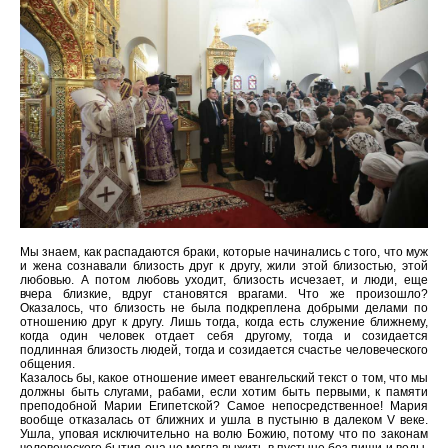
Мы знаем, как распадаются браки, которые начинались с того, что муж
и жена сознавали близость друг к другу, жили этой близостью, этой
любовью. А потом любовь уходит, близость исчезает, и люди, еще
вчера близкие, вдруг становятся врагами. Что же произошло?
Оказалось, что близость не была подкреплена добрыми делами по
отношению друг к другу. Лишь тогда, когда есть служение ближнему,
когда один человек отдает себя другому, тогда и созидается
подлинная близость людей, тогда и созидается счастье человеческого
общения.
Казалось бы, какое отношение имеет евангельский текст о том, что мы
должны быть слугами, рабами, если хотим быть первыми, к памяти
преподобной Марии Египетской? Самое непосредственное! Мария
вообще отказалась от ближних и ушла в пустыню в далеком V веке.
Ушла, уповая исключительно на волю Божию, потому что по законам