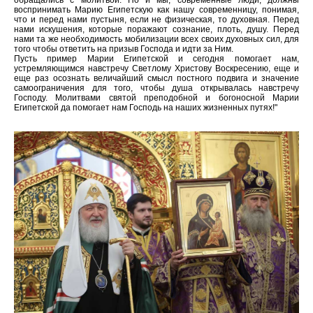
обращались с молитвой. Но и мы, современные люди, должны
воспринимать Марию Египетскую как нашу современницу, понимая,
что и перед нами пустыня, если не физическая, то духовная. Перед
нами искушения, которые поражают сознание, плоть, душу. Перед
нами та же необходимость мобилизации всех своих духовных сил, для
того чтобы ответить на призыв Господа и идти за Ним.
Пусть пример Марии Египетской и сегодня помогает нам,
устремляющимся навстречу Светлому Христову Воскресению, еще и
еще раз осознать величайший смысл постного подвига и значение
самоограничения для того, чтобы душа открывалась навстречу
Господу. Молитвами святой преподобной и богоносной Марии
Египетской да помогает нам Господь на наших жизненных путях!"