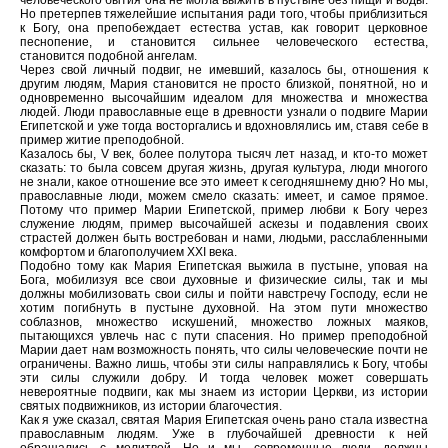
человеческого бытия она не могла выжить в пустыне без пищи и воды.
Но претерпев тяжелейшие испытания ради того, чтобы приблизиться
к Богу, она препобеждает естества устав, как говорит церковное
песнопение, и становится сильнее человеческого естества,
становится подобной ангелам.
Через свой личный подвиг, не имевший, казалось бы, отношения к
другим людям, Мария становится не просто близкой, понятной, но и
одновременно высочайшим идеалом для множества и множества
людей. Люди православные еще в древности узнали о подвиге Марии
Египетской и уже тогда восторгались и вдохновлялись им, ставя себе в
пример житие преподобной.
Казалось бы, V век, более полутора тысяч лет назад, и кто-то может
сказать: то была совсем другая жизнь, другая культура, люди многого
не знали, какое отношение все это имеет к сегодняшнему дню? Но мы,
православные люди, можем смело сказать: имеет, и самое прямое.
Потому что пример Марии Египетской, пример любви к Богу через
служение людям, пример высочайшей аскезы и подавления своих
страстей должен быть востребован и нами, людьми, расслабленными
комфортом и благополучием XXI века.
Подобно тому как Мария Египетская выжила в пустыне, уповая на
Бога, мобилизуя все свои духовные и физические силы, так и мы
должны мобилизовать свои силы и пойти навстречу Господу, если не
хотим погибнуть в пустыне духовной. На этом пути множество
соблазнов, множество искушений, множество ложных маяков,
пытающихся увлечь нас с пути спасения. Но пример преподобной
Марии дает нам возможность понять, что силы человеческие почти не
ограничены. Важно лишь, чтобы эти силы направлялись к Богу, чтобы
эти силы служили добру. И тогда человек может совершать
невероятные подвиги, как мы знаем из истории Церкви, из истории
святых подвижников, из истории благочестия.
Как я уже сказал, святая Мария Египетская очень рано стала известна
православным людям. Уже в глубочайшей древности к ней