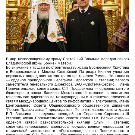
В дар новоосвященному храму Святейший Владыка передал список
Владимирской иконы Божией Матери.
Во внимание к трудам по строительству храма Воскресения Христова
в Воскресенском г. Москвы Святейший Патриарх Кирилл удостоил
церковных наград настоятеля храма протоиерея Романа Челышкина
— орденом преподобного Серафима Саровского III степени; первого
заместителя генерального директора ЗАО «Система-Сервис», члена
Попечительского совета храма С.П. Продовикова — орденом святого
благоверного князя Даниила Московского II степени; заместителя
генерального директора по международным и внешнеэкономическим
связям Международного центра по информатике и электронике, члена
Центрального Совета Общероссийского общественного движения
"Россия Православная", председателя Попечительского совета храма
В.П. Васягина — орденом преподобного Серафима Саровскогo III
степени; члена Попечительского совета храма О.А. Величанскую —
орденом святой равноапостольной княгини Ольги III степени;
советника генерального директора Государственной корпорации по
космической деятельности «Роскосмос», члена Попечительского
совета храма С.А. Попова — Патриаршим знаком храмостроителя;