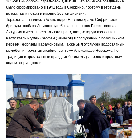
265-ой Выборгской стрелковой дивизии. Это воинское соединение
было сформировано в 1941 году в Софрино, поэтому в этот день
вспоминали подвиги именно 265-ой дивизии.
Торжества начались в Александро-Невском храме Софринской
бригады посёлка Ашукино, где была совершена Божественная
Литургия в честь престольного праздника, которую возглавил
настоятель игумен Феофан (Замесов) в сослужении с помощником
иереем Георгием Парамоновым. Также был отслужен водосвятный
молебен и прочитан акафист святому Александру Невскому. По
традиции в престольный праздник богомольцы прошли крестным
ходом вокруг церкви
.