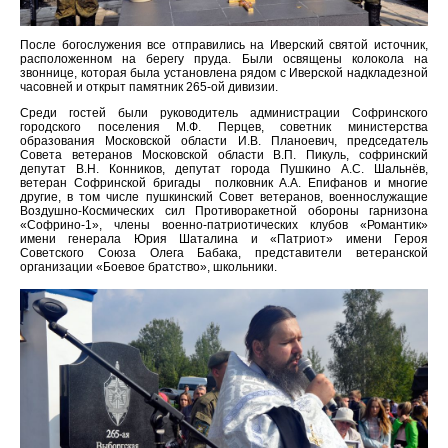
После богослужения все отправились на Иверский святой источник,
расположенном на берегу пруда. Были освящены колокола на
звоннице, которая была установлена рядом с Иверской надкладезной
часовней и открыт памятник 265-ой дивизии.
Среди гостей были руководитель администрации Софринского
городского поселения М.Ф. Перцев, советник министерства
образования Московской области И.В. Планоевич, председатель
Совета ветеранов Московской области В.П. Пикуль, софринский
депутат В.Н. Конников, депутат города Пушкино А.С. Шальнёв,
ветеран Софринской бригады полковник А.А. Епифанов и многие
другие, в том числе пушкинский Совет ветеранов, военнослужащие
Воздушно-Космических сил Противоракетной обороны гарнизона
«Софрино-1», члены военно-патриотических клубов «Романтик»
имени генерала Юрия Шаталина и «Патриот» имени Героя
Советского Союза Олега Бабака, представители ветеранской
организации «Боевое братство», школьники.