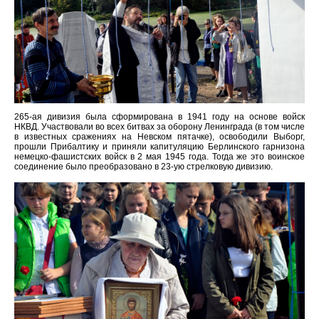
265-ая дивизия была сформирована в 1941 году на основе войск
НКВД. Участвовали во всех битвах за оборону Ленинграда (в том числе
в известных сражениях на Невском пятачке), освободили Выборг,
прошли Прибалтику и приняли капитуляцию Берлинского гарнизона
немецко-фашистских войск в 2 мая 1945 года. Тогда же это воинское
соединение было преобразовано в 23-ую стрелковую дивизию.