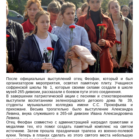
После официальных выступлений отец Феофан, который и был
организатором мероприятия, освятил памятную плиту. Учащиеся
софринской школы № 1, которые своими силами создали в школе
музей 265-дивизии, рассказали о боевом пути этого соединения.
В завершении патриотической акции с песнями и стихотворениями
выступили воспитанники зеленоградского детского дома № 39,
студенты музыкального колледжа имени С.С. Прокофьева и
прихожане. Весьма трогательно было выступление Александра
Левина, внука служившего в 265-ой дивизии Ивана Александровича
Левина.
Отец Феофан совместно с администрацией наградил грамотами и
медалями тех, кто помог создать памятный комплекс на святом
источнике. Затем прошла праздничная трапеза из военно-полевой
кухни. Теперь в планах сделать из этого святого места небольшую