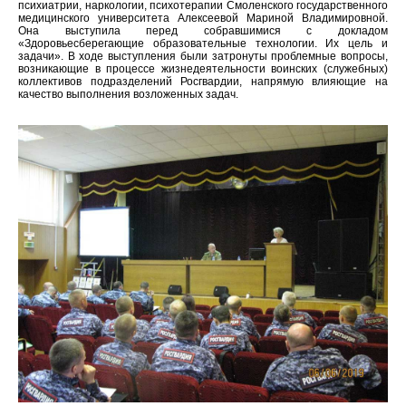
психиатрии, наркологии, психотерапии Смоленского государственного
медицинского университета Алексеевой Мариной Владимировной.
Она выступила перед собравшимися с докладом
«Здоровьесберегающие образовательные технологии. Их цель и
задачи». В ходе выступления были затронуты проблемные вопросы,
возникающие в процессе жизнедеятельности воинских (служебных)
коллективов подразделений Росгвардии, напрямую влияющие на
качество выполнения возложенных задач.