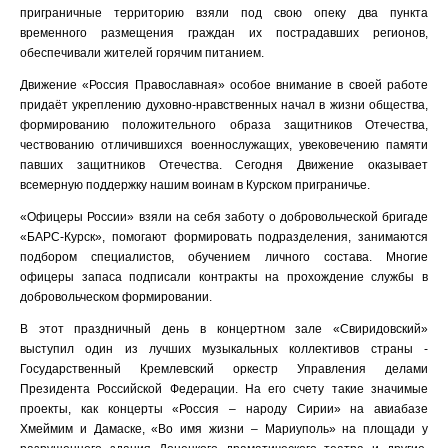
приграничные территорию взяли под свою опеку два пункта
временного размещения граждан их пострадавших регионов,
обеспечивали жителей горячим питанием.
Движение «Россия Православная» особое внимание в своей работе
придаёт укреплению духовно-нравственных начал в жизни общества,
формированию положительного образа защитников Отечества,
чествованию отличившихся военнослужащих, увековечению памяти
павших защитников Отечества. Сегодня Движение оказывает
всемерную поддержку нашим воинам в Курском приграничье.
«Офицеры России» взяли на себя заботу о добровольческой бригаде
«БАРС-Курск», помогают формировать подразделения, занимаются
подбором специалистов, обучением личного состава. Многие
офицеры запаса подписали контракты на прохождение службы в
добровольческом формировании.
В этот праздничный день в концертном зале «Свиридовский»
выступил один из лучших музыкальных коллективов страны -
Государственный Кремлевский оркестр Управления делами
Президента Российской Федерации. На его счету такие значимые
проекты, как концерты «Россия – народу Сирии» на авиабазе
Хмеймим и Дамаске, «Во имя жизни – Мариуполь» на площади у