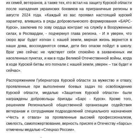
их семей, ветеранов, а также тех, кто встал на защиту Курской области
после нападения украинских боевиков на приграничные регионы в
августе 2024 года. «Каждый из вас проявил настоящий курский
характер, влившись в ряды добровольческого формирования «БАРС-
Курск», заключив по зову сердца контракт на службу в Вооруженных
силах, в Росгвардии, - подчеркнул глава региона. - И я уверен, что
скоро враг будет изгнан с нашей земли, мирная жизнь вернется в
наши дома, воссоединятся семьи, дети без опаски пойдут в школу.
Враг уже сейчас не чувствует себя спокойно в захваченных им
населенных пунктах, и как в годы Великой Отечественной войны, когда
в ходе Курской битвы его погнали с нашей земли, уверен – так будет и
сейчас».
Распоряжением Губернатора Курской области за мужество и отвагу,
проявленные при выполнении боевых задач по освобождению
Курской области, медалью «Защитник Курской области» были
награждены добровольцы бригады «Барс - Курск». Кроме того,
решением Региональной общественной организации содействия
ветеранам и сотрудникам подразделений специального назначения
«Честь и отвага» за проявленные высокий профессионализм,
смелость, самопожертвование, верность присяге и Отечеству «барсы»
отмечены медалью «Спецназ России».