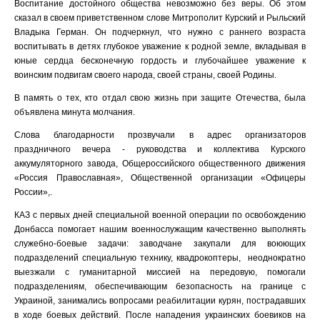
Воспитание достойного общества невозможно без веры. Об этом
сказал в своем приветственном слове Митрополит Курский и Рыльский
Владыка Герман. Он подчеркнул, что нужно с раннего возраста
воспитывать в детях глубокое уважение к родной земле, вкладывая в
юные сердца бесконечную гордость и глубочайшее уважение к
воинским подвигам своего народа, своей страны, своей Родины.
В память о тех, кто отдал свою жизнь при защите Отечества, была
объявлена минута молчания.
Слова благодарности прозвучали в адрес организаторов
праздничного вечера - руководства и коллектива Курского
аккумуляторного завода, Общероссийского общественного движения
«Россия Православная», Общественной организации «Офицеры
России»,.
КАЗ с первых дней специальной военной операции по освобождению
Донбасса помогает нашим военнослужащим качественно выполнять
служебно-боевые задачи: заводчане закупали для воюющих
подразделений специальную технику, квадрокоптеры, неоднократно
выезжали с гуманитарной миссией на передовую, помогали
подразделениям, обеспечивающим безопасность на границе с
Украиной, занимались вопросами реабилитации курян, пострадавших
в ходе боевых действий. После нападения украинских боевиков на