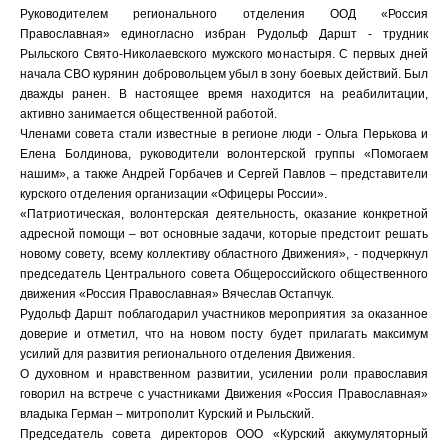
Руководителем регионального отделения ООД «Россия
Православная» единогласно избран Рудольф Даршт - трудник
Рыльского Свято-Николаевского мужского монастыря. С первых дней
начала СВО курянин добровольцем убыл в зону боевых действий. Был
дважды ранен. В настоящее время находится на реабилитации,
активно занимается общественной работой.
Членами совета стали известные в регионе люди - Ольга Перькова и
Елена Болдинова, руководители волонтерской группы «Помогаем
нашим», а также Андрей Горбачев и Сергей Павлов – представители
курского отделения организации «Офицеры России».
«Патриотическая, волонтерская деятельность, оказание конкретной
адресной помощи – вот основные задачи, которые предстоит решать
новому совету, всему коллективу областного Движения», - подчеркнул
председатель Центрального совета Общероссийского общественного
движения «Россия Православная» Вячеслав Остапчук.
Рудольф Даршт поблагодарил участников мероприятия за оказанное
доверие и отметил, что на новом посту будет прилагать максимум
усилий для развития регионального отделения Движения.
О духовном и нравственном развитии, усилении роли православия
говорил на встрече с участниками Движения «Россия Православная»
владыка Герман – митрополит Курский и Рыльский.
Председатель совета директоров ООО «Курский аккумуляторный