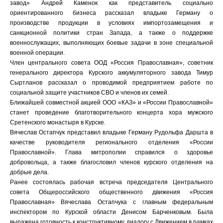
завод» Андрей Каменок как представитель социально
ориентированного бизнеса рассказал владыке Герману о
производстве продукции в условиях импортозамещения и
санкционной политики стран Запада, а также о поддержке
военнослужащих, выполняющих боевые задачи в зоне специальной
военной операции.
Член центрального совета ООД «Россия Православная», советник
генерального директора Курского аккумуляторного завода Тимур
Сыртланов рассказал о проводимой предприятием работе по
социальной защите участников СВО и членов их семей.
Ближайшей совместной акцией ООО «КАЗ» и «России Православной»
станет проведение благотворительного концерта хора мужского
Сретенского монастыря в Курске.
Вячеслав Остапчук представил владыке Герману Рудольфа Даршта в
качестве руководителя регионального отделения «России
Православной». Глава митрополии справился о здоровье
добровольца, а также благословил членов курского отделения на
добрые дела.
Ранее состоялась рабочая встреча председателя Центрального
совета Общероссийского общественного движения «Россия
Православная» Вячеслава Остапчука с главным федеральным
инспектором по Курской области Денисом Барченковым. Была
выражена готовность к конструктивному диалогу с Движением в рамках