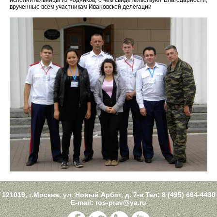
исполнительницы из Родников, о чем свидетельствуют Благодарности,
врученные всем участникам Ивановской делегации
121019, г.Москва, ул. Новый Арбат, д. 7-а Тел:
8 (495) 664-4430
E-mail:
ros-prav@ya.ru