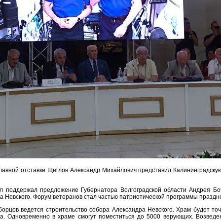
лавной отставке Щеглов Александр Михайлович представил Калининградску
л поддержал предложение Губернатора Волгоградской области Андрея Боч
а Невского. Форум ветеранов стал частью патриотической программы праздн
орцов ведется строительство собора Александра Невского. Храм будет точ
ра. Одновременно в храме смогут поместиться до 5000 верующих. Возведе