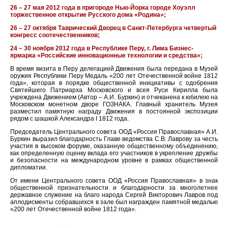
26 – 27 мая 2012 года в пригороде Нью-Йорка городе Хоуэлл
торжественное открытие Русского дома «Родина»;
26 – 27 октября Таврический Дворец в Санкт-Петербурга четвертый
конгресс соотечественников;
24 – 30 ноября 2012 года в Республике Перу, г. Лима Бизнес-
ярмарка «Российские инновационные технологии и средства»;
В время визита в Перу делегацией Движения была передана в Музей
оружия Республики Перу Медаль «200 лет Отечественной войне 1812
года», которая в порядке общественной инициативы с одобрения
Святейшего Патриарха Московского и всея Руси Кирилла была
учреждена Движением (Автор – А.И. Буркин) и отчеканена к юбилею на
Московском монетном дворе ГОЗНАКА. Главный хранитель Музея
разместил памятную награду Движения в постоянной экспозиции
рядом с шашкой Александра I 1812 года.
Председатель Центрального совета ООД «Россия Православная» А.И.
Буркин выразил благодарность Главе ведомства С.В. Лаврову за честь
участия в высоком форуме, оказанную общественному объединению,
как определенную оценку вклада его участников в укрепление дружбы
и безопасности на международном уровне в рамках общественной
дипломатии.
От имени Центрального совета ООД «Россия Православная» в знак
общественной признательности и благодарности за многолетнее
державное служение на благо народа Сергей Викторович Лавров под
аплодисменты собравшихся в зале был награжден памятной медалью
«200 лет Отечественной войне 1812 года».