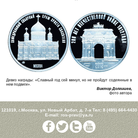
Девиз награды: «Славный год сей минул, но не пройдут содеянные в
нем подвиги».
Виктор Долгишев,
фото автора
121019, г.Москва, ул. Новый Арбат, д. 7-а Тел:
8 (495) 664-4430
E-mail:
ros-prav@ya.ru