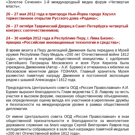
«Золотое Сечение» 1-й международный медиа форум «Четвертая
власть»;
26 – 27 мая 2012 года в пригороде Нью-Йорка городе Хоуэлл
торжественное открытие Русского дома «Родина»;
26 – 27 октября Таврический Дворец в Санкт-Петербурга четвертый
конгресс соотечественников;
24 – 30 ноября 2012 года в Республике Перу, г. Лима Бизнес-
ярмарка «Российские инновационные технологии и средства»;
В время визита в Перу делегацией Движения была передана в Музей
оружия Республики Перу Медаль «200 лет Отечественной войне 1812
года», которая в порядке общественной инициативы с одобрения
Святейшего Патриарха Московского и всея Руси Кирилла была
учреждена Движением (Автор – А.И. Буркин) и отчеканена к юбилею на
Московском монетном дворе ГОЗНАКА. Главный хранитель Музея
разместил памятную награду Движения в постоянной экспозиции
рядом с шашкой Александра I 1812 года.
Председатель Центрального совета ООД «Россия Православная» А.И.
Буркин выразил благодарность Главе ведомства С.В. Лаврову за честь
участия в высоком форуме, оказанную общественному объединению,
как определенную оценку вклада его участников в укрепление дружбы
и безопасности на международном уровне в рамках общественной
дипломатии.
От имени Центрального совета ООД «Россия Православная» в знак
общественной признательности и благодарности за многолетнее
державное служение на благо народа Сергей Викторович Лавров под
аплодисменты собравшихся в зале был награжден памятной медалью
«200 лет Отечественной войне 1812 года».