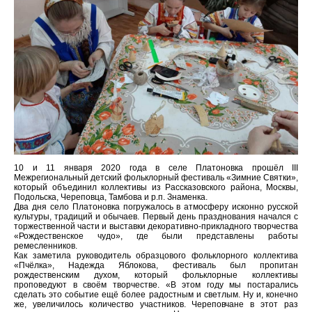
10 и 11 января 2020 года в селе Платоновка прошёл III
Межрегиональный детский фольклорный фестиваль «Зимние Святки»,
который объединил коллективы из Рассказовского района, Москвы,
Подольска, Череповца, Тамбова и р.п. Знаменка.
Два дня село Платоновка погружалось в атмосферу исконно русской
культуры, традиций и обычаев. Первый день празднования начался с
торжественной части и выставки декоративно-прикладного творчества
«Рождественское чудо», где были представлены работы
ремесленников.
Как заметила руководитель образцового фольклорного коллектива
«Пчёлка», Надежда Яблокова, фестиваль был пропитан
рождественским духом, который фольклорные коллективы
проповедуют в своём творчестве. «В этом году мы постарались
сделать это событие ещё более радостным и светлым. Ну и, конечно
же, увеличилось количество участников. Череповчане в этот раз