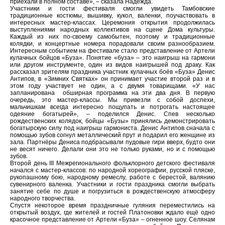
приехали в полном составе», – сказала Надежда.
Участники и гости фестиваля смогли увидеть Тамбовские
традиционные костюмы, вышивку, кукол, валенки, поучаствовать в
интересных мастер-классах. Церемония открытия продолжилась
выступлениями народных коллективов на сцене Дома культуры.
Каждый из них по-своему самобытен, поэтому и традиционные
колядки, и концертные номера порадовали своим разнообразием.
Интересным событием на фестивале стало представление от Артели
кулачных бойцов «Буза». Понятие «буза» – это наигрыш на гармони
или другом инструменте, один из видов наигрышей под драку. Как
рассказал зрителям праздника участник кулачных боёв «Буза» Денис
Антипов, в «Зимних Святках» он принимает участие второй раз и в
этом году участвует не один, а с двумя товарищами. «У нас
запланирована обширная программа на эти два дня. В первую
очередь, это мастер-классы. Мы привезли с собой доспехи,
мальчишкам всегда интересно пощупать и потрогать настоящее
одеяние богатырей», – поделился Денис. Спев несколько
рождественских колядок, бойцы «Бузы» принялись демонстрировать
богатырскую силу под наигрыш гармониста. Денис Антипов сначала с
помощью зубов согнул металлический прут и подарил его женщине из
зала. Партнёры Дениса подбрасывали пудовые гири вверх, будто они
не весят ничего. Делали они это не только руками, но и с помощью
зубов.
Второй день III Межрегионального фольклорного детского фестиваля
начался с мастер-классов: по народной хореографии, русской пляске,
рукопашному бою, народному ремеслу, работе с берестой, валянию
сувенирного валенка. Участники и гости праздника смогли выбрать
занятие себе по душе и погрузиться в рождественскую атмосферу
народного творчества.
Спустя некоторое время праздничные гуляния переместились на
открытый воздух, где жителей и гостей Платоновки ждало ещё одно
красочное представление от Артели «Буза» – огненное шоу. Селянам