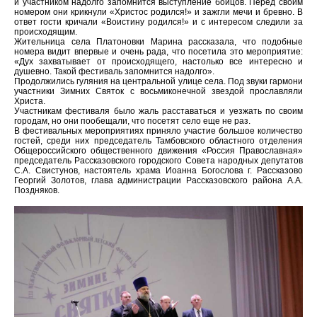
и участником надолго запомнится выступление бойцов. Перед своим
номером они крикнули «Христос родился!» и зажгли мечи и бревно. В
ответ гости кричали «Воистину родился!» и с интересом следили за
происходящим.
Жительница села Платоновки Марина рассказала, что подобные
номера видит впервые и очень рада, что посетила это мероприятие:
«Дух захватывает от происходящего, настолько все интересно и
душевно. Такой фестиваль запомнится надолго».
Продолжились гуляния на центральной улице села. Под звуки гармони
участники Зимних Святок с восьмиконечной звездой прославляли
Христа.
Участникам фестиваля было жаль расставаться и уезжать по своим
городам, но они пообещали, что посетят село еще не раз.
В фестивальных мероприятиях приняло участие большое количество
гостей, среди них председатель Тамбовского областного отделения
Общероссийского общественного движения «Россия Православная»
председатель Рассказовского городского Совета народных депутатов
С.А. Свистунов, настоятель храма Иоанна Богослова г. Рассказово
Георгий Золотов, глава администрации Рассказовского района А.А.
Поздняков.